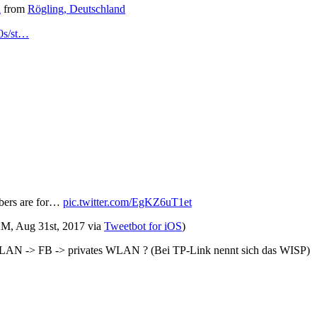
i
from
Rögling, Deutschland
0s/st…
bers are for…
pic.twitter.com/EgKZ6uT1et
AM, Aug 31st, 2017
via
Tweetbot for iΟS
)
WLAN -> FB -> privates WLAN ? (Bei TP-Link nennt sich das WISP)