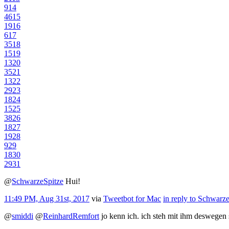
9
14
46
15
19
16
6
17
35
18
15
19
13
20
35
21
13
22
29
23
18
24
15
25
38
26
18
27
19
28
9
29
18
30
29
31
@
SchwarzeSpitze
Hui!
11:49 PM, Aug 31st, 2017
via
Tweetbot for Mac
in reply to Schwarz
@
smiddi
@
ReinhardRemfort
jo kenn ich. ich steh mit ihm deswegen 