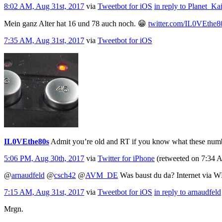
8:02 AM, Aug 31st, 2017
via
Tweetbot for iΟS
in reply to Planet_Ka
Mein ganz Alter hat 16 und 78 auch noch. 😁
twitter.com/IL0VEthe8
7:35 AM, Aug 31st, 2017
via
Tweetbot for iΟS
IL0VEthe80s
Admit you’re old and RT if you know what these num
5:06 PM, Aug 30th, 2017
via
Twitter for iPhone
(retweeted on 7:34 
@
arnaudfeld
@
csch42
@
AVM_DE
Was baust du da? Internet via 
7:15 AM, Aug 31st, 2017
via
Tweetbot for iΟS
in reply to arnaudfeld
Mrgn.