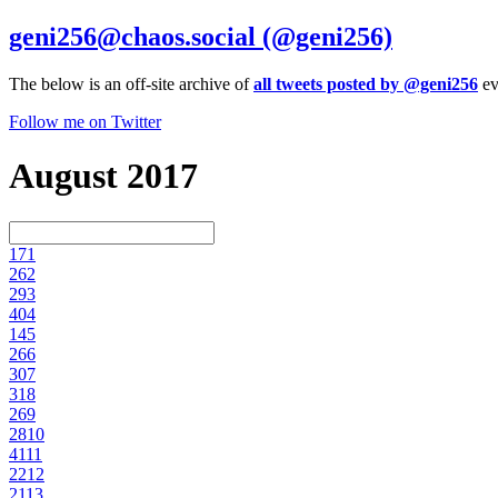
geni256@chaos.social
(@geni256)
The below is an off-site archive of
all tweets posted by @geni256
ev
Follow me on Twitter
August 2017
17
1
26
2
29
3
40
4
14
5
26
6
30
7
31
8
26
9
28
10
41
11
22
12
21
13