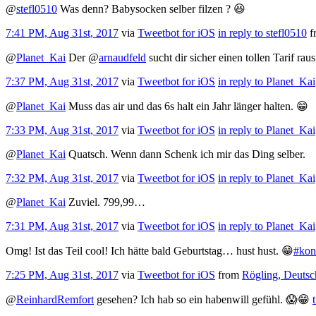
@
stefl0510
Was denn? Babysocken selber filzen ? 😆
7:41 PM, Aug 31st, 2017
via
Tweetbot for iΟS
in reply to stefl0510
f
@
Planet_Kai
Der
@
arnaudfeld
sucht dir sicher einen tollen Tarif ra
7:37 PM, Aug 31st, 2017
via
Tweetbot for iΟS
in reply to Planet_Kai
@
Planet_Kai
Muss das air und das 6s halt ein Jahr länger halten. 😁
7:33 PM, Aug 31st, 2017
via
Tweetbot for iΟS
in reply to Planet_Kai
@
Planet_Kai
Quatsch. Wenn dann Schenk ich mir das Ding selber.
7:32 PM, Aug 31st, 2017
via
Tweetbot for iΟS
in reply to Planet_Kai
@
Planet_Kai
Zuviel. 799,99…
7:31 PM, Aug 31st, 2017
via
Tweetbot for iΟS
in reply to Planet_Kai
Omg! Ist das Teil cool! Ich hätte bald Geburtstag… hust hust. 😁
#kon
7:25 PM, Aug 31st, 2017
via
Tweetbot for iΟS
from
Rögling, Deutsc
@
ReinhardRemfort
gesehen? Ich hab so ein habenwill gefühl. 😱😁