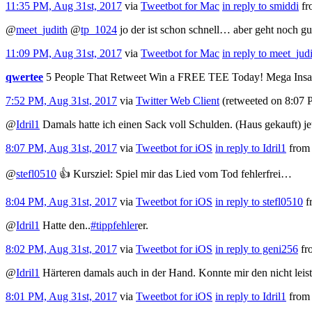
11:35 PM, Aug 31st, 2017
via
Tweetbot for Mac
in reply to smiddi
f
@
meet_judith
@
tp_1024
jo der ist schon schnell… aber geht noch gu
11:09 PM, Aug 31st, 2017
via
Tweetbot for Mac
in reply to meet_jud
qwertee
5 People That Retweet Win a FREE TEE Today! Mega I
7:52 PM, Aug 31st, 2017
via
Twitter Web Client
(retweeted on 8:07
@
Idril1
Damals hatte ich einen Sack voll Schulden. (Haus gekauft) je
8:07 PM, Aug 31st, 2017
via
Tweetbot for iΟS
in reply to Idril1
fro
@
stefl0510
👍 Kursziel: Spiel mir das Lied vom Tod fehlerfrei…
8:04 PM, Aug 31st, 2017
via
Tweetbot for iΟS
in reply to stefl0510
f
@
Idril1
Hatte den..
#tippfehler
er.
8:02 PM, Aug 31st, 2017
via
Tweetbot for iΟS
in reply to geni256
f
@
Idril1
Härteren damals auch in der Hand. Konnte mir den nicht lei
8:01 PM, Aug 31st, 2017
via
Tweetbot for iΟS
in reply to Idril1
fro