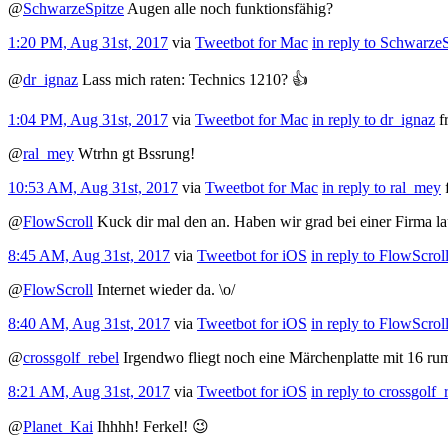
@
SchwarzeSpitze
Augen alle noch funktionsfähig?
1:20 PM, Aug 31st, 2017
via
Tweetbot for Mac
in reply to Schwarze
@
dr_ignaz
Lass mich raten: Technics 1210? 👍
1:04 PM, Aug 31st, 2017
via
Tweetbot for Mac
in reply to dr_ignaz
f
@
ral_mey
Wtrhn gt Bssrung!
10:53 AM, Aug 31st, 2017
via
Tweetbot for Mac
in reply to ral_mey
@
FlowScroll
Kuck dir mal den an. Haben wir grad bei einer Firma la
8:45 AM, Aug 31st, 2017
via
Tweetbot for iΟS
in reply to FlowScrol
@
FlowScroll
Internet wieder da. \o/
8:40 AM, Aug 31st, 2017
via
Tweetbot for iΟS
in reply to FlowScrol
@
crossgolf_rebel
Irgendwo fliegt noch eine Märchenplatte mit 16 rum
8:21 AM, Aug 31st, 2017
via
Tweetbot for iΟS
in reply to crossgolf_
@
Planet_Kai
Ihhhh! Ferkel! 😉