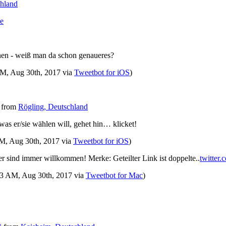
chland
e
en - weiß man da schon genaueres?
PM, Aug 30th, 2017
via
Tweetbot for iΟS
)
from
Rögling, Deutschland
 was er/sie wählen will, gehet hin… klicket!
PM, Aug 30th, 2017
via
Tweetbot for iΟS
)
 sind immer willkommen! Merke: Geteilter Link ist doppelte..
twitter
:53 AM, Aug 30th, 2017
via
Tweetbot for Mac
)