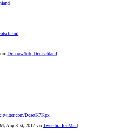
hland
utschland
rom
Donauwörth, Deutschland
c.twitter.com/DcsetK7Kpx
PM, Aug 31st, 2017
via
Tweetbot for Mac
)