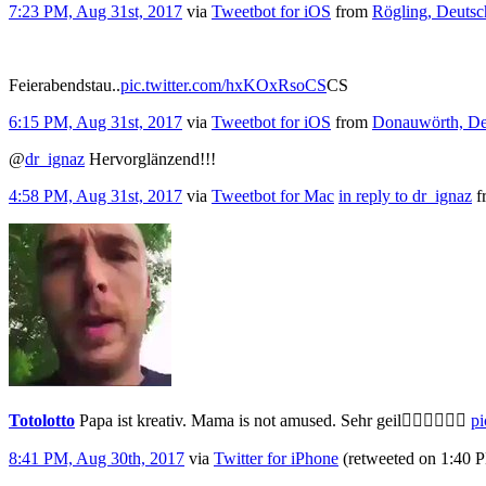
7:23 PM, Aug 31st, 2017
via
Tweetbot for iΟS
from
Rögling, Deutsc
Feierabendstau..
pic.twitter.com/hxKOxRsoCS
CS
6:15 PM, Aug 31st, 2017
via
Tweetbot for iΟS
from
Donauwörth, De
@
dr_ignaz
Hervorglänzend!!!
4:58 PM, Aug 31st, 2017
via
Tweetbot for Mac
in reply to dr_ignaz
f
Totolotto
Papa ist kreativ. Mama is not amused. Sehr geil👍🏻👍🏻😂😂
pi
8:41 PM, Aug 30th, 2017
via
Twitter for iPhone
(retweeted on 1:40 