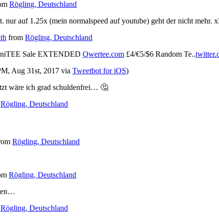
rom
Rögling, Deutschland
t. nur auf 1.25x (mein normalspeed auf youtube) geht der nicht mehr. 
ith
from
Rögling, Deutschland
nsaniTEE Sale EXTENDED
Qwertee.com
£4/€5/$6 Random Te..
twitter
 PM, Aug 31st, 2017
via
Tweetbot for iΟS
)
tzt wäre ich grad schuldenfrei… 🤔
m
Rögling, Deutschland
rom
Rögling, Deutschland
rom
Rögling, Deutschland
sten…
m
Rögling, Deutschland