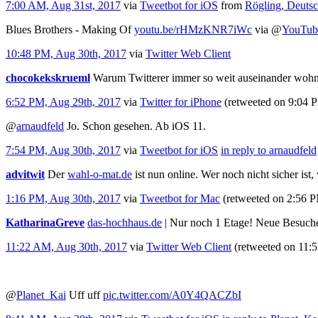
7:00 AM, Aug 31st, 2017
via
Tweetbot for iΟS
from
Rögling, Deuts
Blues Brothers - Making Of
youtu.be/rHMzKNR7iWc
via
@
YouTub
10:48 PM, Aug 30th, 2017
via
Twitter Web Client
chocokekskrueml
Warum Twitterer immer so weit auseinander wohn
6:52 PM, Aug 29th, 2017
via
Twitter for iPhone
(retweeted on 9:04 
@
arnaudfeld
Jo. Schon gesehen. Ab iOS 11.
7:54 PM, Aug 30th, 2017
via
Tweetbot for iΟS
in reply to arnaudfeld
advitwit
Der
wahl-o-mat.de
ist nun online. Wer noch nicht sicher ist,
1:16 PM, Aug 30th, 2017
via
Tweetbot for Mac
(retweeted on 2:56 
KatharinaGreve
das-hochhaus.de
| Nur noch 1 Etage! Neue Besucher
11:22 AM, Aug 30th, 2017
via
Twitter Web Client
(retweeted on 11
@
Planet_Kai
Uff uff
pic.twitter.com/A0Y4QACZbI