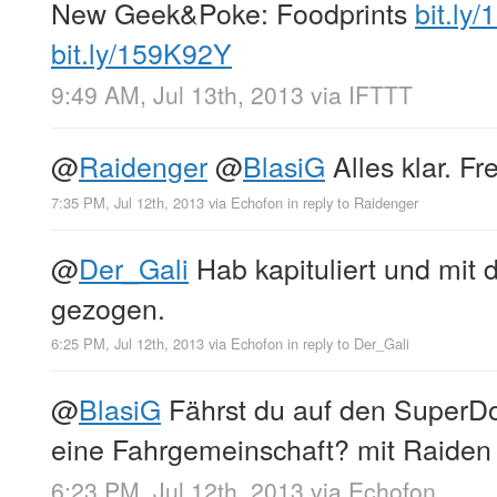
New Geek&Poke: Foodprints
bit.ly
bit.ly/159K92Y
9:49 AM, Jul 13th, 2013
via
IFTTT
@
Raidenger
@
BlasiG
Alles klar. Fr
7:35 PM, Jul 12th, 2013
via
Echofon
in reply to Raidenger
@
Der_Gali
Hab kapituliert und mit 
gezogen.
6:25 PM, Jul 12th, 2013
via
Echofon
in reply to Der_Gali
@
BlasiG
Fährst du auf den SuperD
eine Fahrgemeinschaft? mit Raiden 
6:23 PM, Jul 12th, 2013
via
Echofon