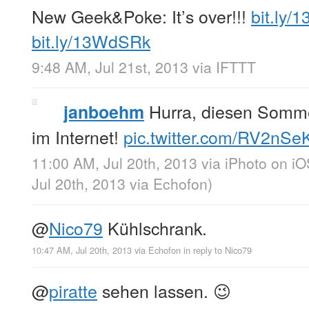
New Geek&Poke: It’s over!!!
bit.ly
bit.ly/13WdSRk
9:48 AM, Jul 21st, 2013
via
IFTTT
Hurra, diesen Somme
janboehm
im Internet!
pic.twitter.com/RV2nSe
11:00 AM, Jul 20th, 2013
via
iPhoto on iO
Jul 20th, 2013
via
Echofon
)
@
Nico79
Kühlschrank.
10:47 AM, Jul 20th, 2013
via
Echofon
in reply to Nico79
@
piratte
sehen lassen. 😉