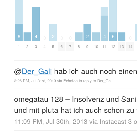
2
2
6
5
4
4
0
0
0
0
5
9
1
2
8
10
13
12
4
6
7
14
3
11
@
Der_Gali
hab ich auch noch eine
3:26 PM, Jul 31st, 2013
via
Echofon
in reply to Der_Gali
omegatau 128 – Insolvenz und Sanie
und mit pluta hat ich auch schon zu 
11:09 PM, Jul 30th, 2013
via
Instacast 3 