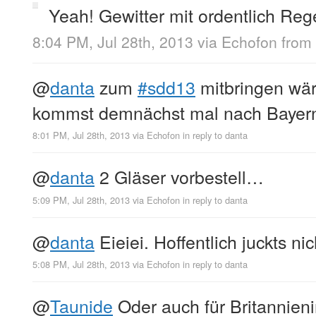
Yeah! Gewitter mit ordentlich Re
8:04 PM, Jul 28th, 2013
via
Echofon
from
@
danta
zum
#sdd13
mitbringen wär
kommst demnächst mal nach Baye
8:01 PM, Jul 28th, 2013
via
Echofon
in reply to danta
@
danta
2 Gläser vorbestell…
5:09 PM, Jul 28th, 2013
via
Echofon
in reply to danta
@
danta
Eieiei. Hoffentlich juckts nic
5:08 PM, Jul 28th, 2013
via
Echofon
in reply to danta
@
Taunide
Oder auch für Britannien