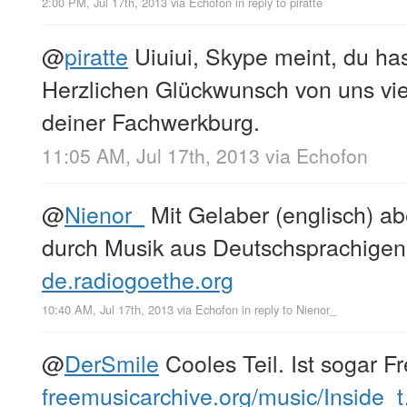
2:00 PM, Jul 17th, 2013
via
Echofon
in reply to piratte
@
piratte
Uiuiui, Skype meint, du ha
Herzlichen Glückwunsch von uns vier
deiner Fachwerkburg.
11:05 AM, Jul 17th, 2013
via
Echofon
@
Nienor_
Mit Gelaber (englisch) abe
durch Musik aus Deutschsprachigen
de.radiogoethe.org
10:40 AM, Jul 17th, 2013
via
Echofon
in reply to Nienor_
@
DerSmile
Cooles Teil. Ist sogar F
freemusicarchive.org/music/Inside_