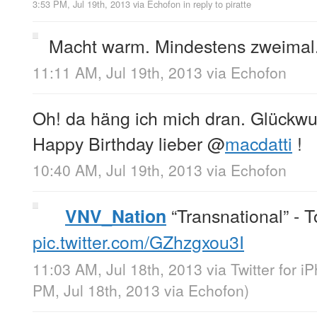
3:53 PM, Jul 19th, 2013
via
Echofon
in reply to piratte
Macht warm. Mindestens zweimal
11:11 AM, Jul 19th, 2013
via
Echofon
Oh! da häng ich mich dran. Glückw
Happy Birthday lieber
@
macdatti
!
10:40 AM, Jul 19th, 2013
via
Echofon
“Transnational” - T
VNV_Nation
pic.twitter.com/GZhzgxou3I
11:03 AM, Jul 18th, 2013
via
Twitter for i
PM, Jul 18th, 2013
via
Echofon
)