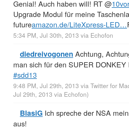
Genial! Auch haben will! RT
@
10vo
Upgrade Modul für meine Taschenl
future
amazon.de/LiteXpress-LED…
5:34 PM, Jul 30th, 2013
via
Echofon
Achtung, Achtung
diedreivogonen
man sich für den SUPER DONKEY 
#sdd13
9:48 PM, Jul 29th, 2013
via
Twitter for Ma
Jul 29th, 2013
via
Echofon
)
Ich spreche der NSA mein 
BlasiG
aus!