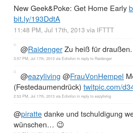
New Geek&Poke: Get Home Early
b
bit.ly/193DdtA
11:48 PM, Jul 17th, 2013
via
IFTTT
@
Raidenger
Zu heiß für draußen
3:57 PM, Jul 17th, 2013
via
Echofon
in reply to Raidenger
@
eazyliving
@
FrauVonHempel
Mo
(Festedaumendrück)
twitpic.com/d3
2:53 PM, Jul 17th, 2013
via
Echofon
in reply to eazyliving
@
piratte
danke und tschuldigung we
wünschen… 😉