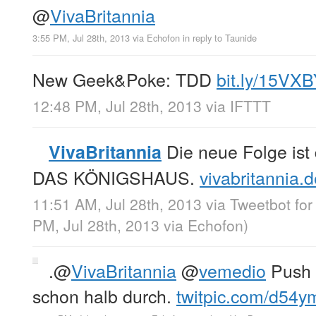
@
VivaBritannia
3:55 PM, Jul 28th, 2013
via
Echofon
in reply to Taunide
New Geek&Poke: TDD
bit.ly/15VX
12:48 PM, Jul 28th, 2013
via
IFTTT
Die neue Folge ist 
VivaBritannia
DAS KÖNIGSHAUS.
vivabritannia
11:51 AM, Jul 28th, 2013
via
Tweetbot fo
PM, Jul 28th, 2013
via
Echofon
)
.
@
VivaBritannia
@
vemedio
Push i
schon halb durch.
twitpic.com/d54y