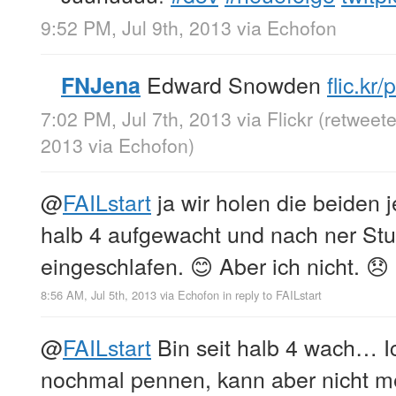
9:52 PM, Jul 9th, 2013
via
Echofon
Edward Snowden
flic.kr
FNJena
7:02 PM, Jul 7th, 2013
via
Flickr
(retweete
2013
via
Echofon
)
@
FAILstart
ja wir holen die beiden 
halb 4 aufgewacht und nach ner St
eingeschlafen. 😊 Aber ich nicht. 😞
8:56 AM, Jul 5th, 2013
via
Echofon
in reply to FAILstart
@
FAILstart
Bin seit halb 4 wach… I
nochmal pennen, kann aber nicht me