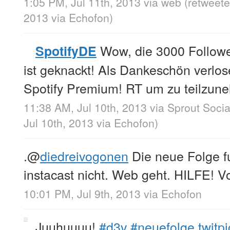
1:05 PM, Jul 11th, 2013
via web
(retweete
2013
via
Echofon
)
Wow, die 3000 Follower
SpotifyDE
ist geknackt! Als Dankeschön verlos
Spotify Premium! RT um zu teilzun
11:38 AM, Jul 10th, 2013
via
Sprout Socia
Jul 10th, 2013
via
Echofon
)
.
@
diedreivogonen
Die neue Folge fu
instacast nicht. Web geht. HILFE! 
10:01 PM, Jul 9th, 2013
via
Echofon
Juuhuuuu!
#d3v
#neuefolge
twitp