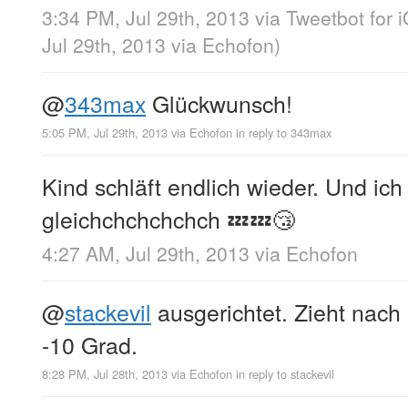
3:34 PM, Jul 29th, 2013
via
Tweetbot for 
Jul 29th, 2013
via
Echofon
)
@
343max
Glückwunsch!
5:05 PM, Jul 29th, 2013
via
Echofon
in reply to 343max
Kind schläft endlich wieder. Und ich
gleichchchchchch 💤💤😴
4:27 AM, Jul 29th, 2013
via
Echofon
@
stackevil
ausgerichtet. Zieht nach 
-10 Grad.
8:28 PM, Jul 28th, 2013
via
Echofon
in reply to stackevil