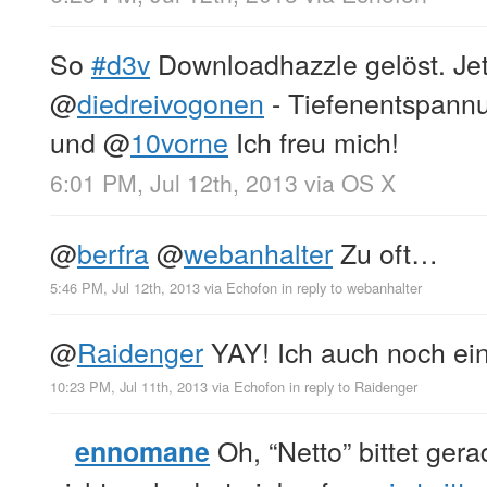
So
#d3v
Downloadhazzle gelöst. Je
@
diedreivogonen
- Tiefenentspann
und
@
10vorne
Ich freu mich!
6:01 PM, Jul 12th, 2013
via
OS X
@
berfra
@
webanhalter
Zu oft…
5:46 PM, Jul 12th, 2013
via
Echofon
in reply to webanhalter
@
Raidenger
YAY! Ich auch noch ei
10:23 PM, Jul 11th, 2013
via
Echofon
in reply to Raidenger
Oh, “Netto” bittet ger
ennomane