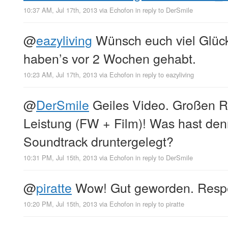
10:37 AM, Jul 17th, 2013
via
Echofon
in reply to DerSmile
@
eazyliving
Wünsch euch viel Glück
haben’s vor 2 Wochen gehabt.
10:23 AM, Jul 17th, 2013
via
Echofon
in reply to eazyliving
@
DerSmile
Geiles Video. Großen R
Leistung (FW + Film)! Was hast den
Soundtrack druntergelegt?
10:31 PM, Jul 15th, 2013
via
Echofon
in reply to DerSmile
@
piratte
Wow! Gut geworden. Respe
10:20 PM, Jul 15th, 2013
via
Echofon
in reply to piratte