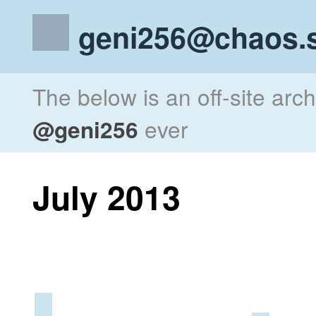
geni256@chaos.s
The below is an off-site arc
@geni256
ever
July 2013