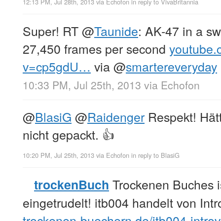
12:13 PM, Jul 28th, 2013
via
Echofon
in reply to VivaBritannia
Super! RT
@
Taunide
: AK-47 in a s
27,450 frames per second
youtube.
v=cp5gdU…
via
@
smartereveryday
10:33 PM, Jul 25th, 2013
via
Echofon
@
BlasiG
@
Raidenger
Respekt! Hätt
nicht gepackt. 👍
10:20 PM, Jul 25th, 2013
via
Echofon
in reply to BlasiG
Trockenen Buches i
trockenBuch
eingetrudelt! itb004 handelt von Intr
trockenen-buechern.de/itb004-intr