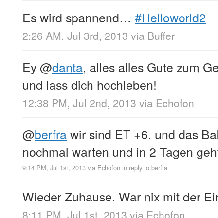
Es wird spannend…
#Helloworld2
2:26 AM, Jul 3rd, 2013
via
Buffer
Ey
@
danta
, alles alles Gute zum G
und lass dich hochleben!
12:38 PM, Jul 2nd, 2013
via
Echofon
@
berfra
wir sind ET +6. und das Baby
nochmal warten und in 2 Tagen geht’
9:14 PM, Jul 1st, 2013
via
Echofon
in reply to berfra
Wieder Zuhause. War nix mit der Ei
8:11 PM, Jul 1st, 2013
via
Echofon