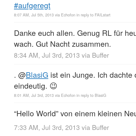
#aufgeregt
8:07 AM, Jul 5th, 2013
via
Echofon
in reply to FAILstart
Danke euch allen. Genug RL für heu
wach. Gut Nacht zusammen.
8:34 AM, Jul 3rd, 2013
via
Buffer
.
@
BlasiG
ist ein Junge. Ich dachte
eindeutig. 😉
8:01 AM, Jul 3rd, 2013
via
Echofon
in reply to BlasiG
“Hello World” von einem kleinen Neu
7:33 AM, Jul 3rd, 2013
via
Buffer