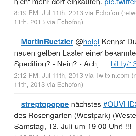
nicht mehr dort einkaufen.
pic.twit
8:19 PM, Jul 11th, 2013
via
Echofon
(ret
11th, 2013
via
Echofon
)
@
holgi
Kennst Du 
MartinRuetzler
neuen gelben Laster einer bekannte
Spedition? - Nein? - Ach, …
bit.ly/
2:12 PM, Jul 11th, 2013
via
Twitbin.com
(
11th, 2013
via
Echofon
)
nächstes
#OUVHD
streptopoppe
des Rosengarten (Westpark) (West
Samstag, 13. Juli um 19.00 Uhr!!!!!