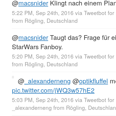
@
macsnider
Klingt nach einem Pla
5:22 PM, Sep 24th, 2016
via
Tweetbot for
from
Rögling, Deutschland
@
macsnider
Taugt das? Frage für 
StarWars Fanboy.
5:20 PM, Sep 24th, 2016
via
Tweetbot for
from
Rögling, Deutschland
@
_alexanderneng
@
optikfluffel
me
pic.twitter.com/jWQ3w57hE2
5:03 PM, Sep 24th, 2016
via
Tweetbot for
_alexanderneng
from
Rögling, Deutschla