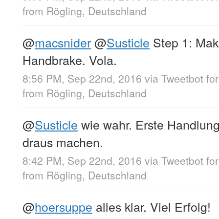
from
Rögling, Deutschland
@
macsnider
@
Susticle
Step 1: Mak
Handbrake. Vola.
8:56 PM, Sep 22nd, 2016
via
Tweetbot fo
from
Rögling, Deutschland
@
Susticle
wie wahr. Erste Handlun
draus machen.
8:42 PM, Sep 22nd, 2016
via
Tweetbot fo
from
Rögling, Deutschland
@
hoersuppe
alles klar. Viel Erfolg!