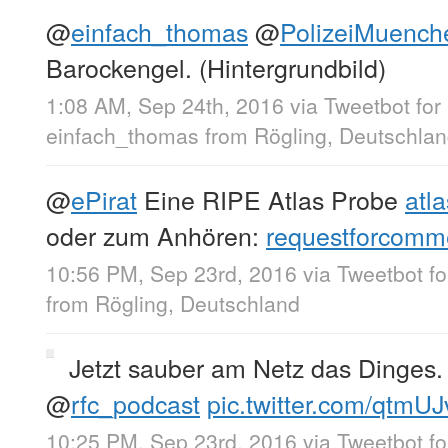
@
einfach_thomas
@
PolizeiMuench
Barockengel. (Hintergrundbild)
1:08 AM, Sep 24th, 2016
via
Tweetbot for
einfach_thomas
from
Rögling, Deutschla
@
ePirat
Eine RIPE Atlas Probe
atla
oder zum Anhören:
requestforcomme
10:56 PM, Sep 23rd, 2016
via
Tweetbot f
from
Rögling, Deutschland
Jetzt sauber am Netz das Dinges
@
rfc_podcast
pic.twitter.com/qtmUJ
10:25 PM, Sep 23rd, 2016
via
Tweetbot f