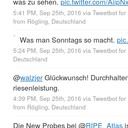
was zu sehen.
pic.twitter.com/Aiip
5:41 PM, Sep 25th, 2016
via
Tweetbot for
from
Rögling, Deutschland
Was man Sonntags so macht.
pic
5:24 PM, Sep 25th, 2016
via
Tweetbot for
Deutschland
@
walzjer
Glückwunsch! Durchhalte
riesenleistung.
4:39 PM, Sep 25th, 2016
via
Tweetbot for
from
Rögling, Deutschland
Die New Probes bei
@
RIPE_Atlas
i