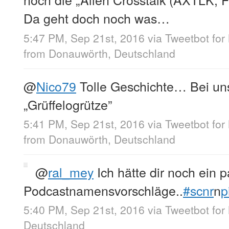
Da geht doch noch was…
5:47 PM, Sep 21st, 2016
via
Tweetbot for
from
Donauwörth, Deutschland
@
Nico79
Tolle Geschichte… Bei uns
„Grüffelogrütze”
5:41 PM, Sep 21st, 2016
via
Tweetbot for
from
Donauwörth, Deutschland
@
ral_mey
Ich hätte dir noch ein p
Podcastnamensvorschläge..
#scnr
n
p
5:40 PM, Sep 21st, 2016
via
Tweetbot for
Deutschland