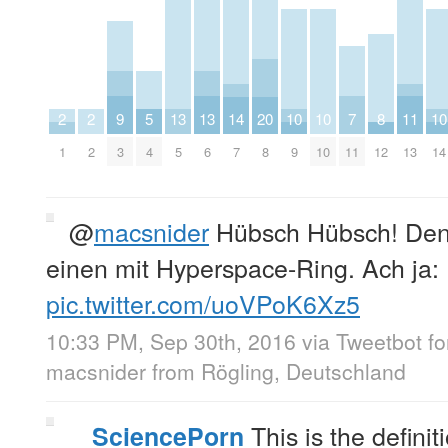
9
5
13
13
7
11
2
2
14
20
10
10
8
10
3
4
5
6
11
13
1
2
7
8
9
10
12
14
@
macsnider
Hübsch Hübsch! Den 
einen mit Hyperspace-Ring. Ach ja: 
pic.twitter.com/uoVPoK6Xz5
10:33 PM, Sep 30th, 2016
via
Tweetbot f
macsnider
from
Rögling, Deutschland
This is the definit
SciencePorn