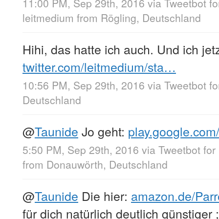
11:00 PM, Sep 29th, 2016
via
Tweetbot f
leitmedium
from
Rögling, Deutschland
Hihi, das hatte ich auch. Und ich je
twitter.com/leitmedium/sta…
10:56 PM, Sep 29th, 2016
via
Tweetbot f
Deutschland
@
Taunide
Jo geht:
play.google.com
5:50 PM, Sep 29th, 2016
via
Tweetbot for
from
Donauwörth, Deutschland
@
Taunide
Die hier:
amazon.de/Par
für dich natürlich deutlich günstiger ;