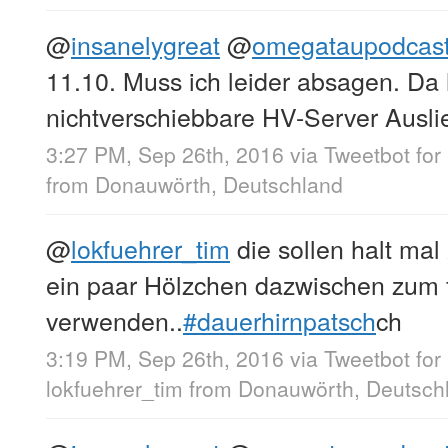
@
insanelygreat
@
omegataupodcas
11.10. Muss ich leider absagen. Da 
nichtverschiebbare HV-Server Ausli
3:27 PM, Sep 26th, 2016
via
Tweetbot for
from
Donauwörth, Deutschland
@
lokfuehrer_tim
die sollen halt mal
ein paar Hölzchen dazwischen zum f
verwenden..
#dauerhirnpatsch
ch
3:19 PM, Sep 26th, 2016
via
Tweetbot for
lokfuehrer_tim
from
Donauwörth, Deutsch