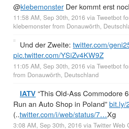
@
klebemonster
Der kommt erst no
11:58 AM, Sep 30th, 2016
via
Tweetbot f
klebemonster
from
Donauwörth, Deutschl
Und der Zweite:
twitter.com/geni
pic.twitter.com/YSiZv4KW9Z
11:05 AM, Sep 30th, 2016
via
Tweetbot fo
from
Donauwörth, Deutschland
“This Old-Ass Commodore 64 
IATV
Run an Auto Shop in Poland”
bit.ly
(..
twitter.com/i/web/status/7…
Xg
3:08 AM, Sep 30th, 2016
via
Twitter Web 