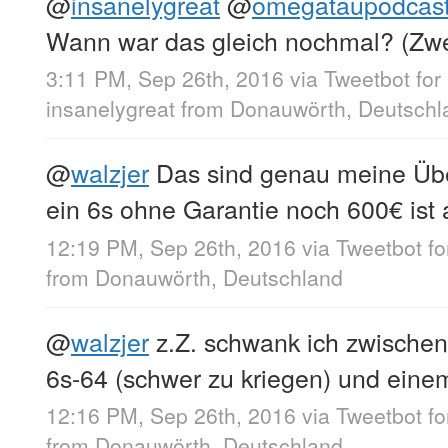
@
insanelygreat
@
omegataupodcas
Wann war das gleich nochmal? (Zwei
3:11 PM, Sep 26th, 2016
via
Tweetbot for
insanelygreat
from
Donauwörth, Deutschl
@
walzjer
Das sind genau meine Üb
ein 6s ohne Garantie noch 600€ ist 
12:19 PM, Sep 26th, 2016
via
Tweetbot f
from
Donauwörth, Deutschland
@
walzjer
z.Z. schwank ich zwische
6s-64 (schwer zu kriegen) und ein
12:16 PM, Sep 26th, 2016
via
Tweetbot f
from
Donauwörth, Deutschland