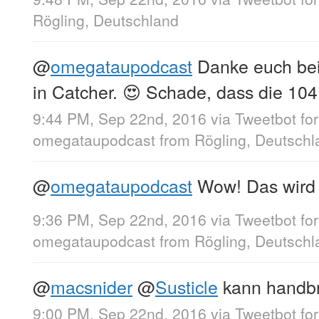
Rögling, Deutschland
@
omegataupodcast
Danke euch beid
in Catcher. 😍 Schade, dass die 104
9:44 PM, Sep 22nd, 2016
via
Tweetbot fo
omegataupodcast
from
Rögling, Deutschl
@
omegataupodcast
Wow! Das wird e
9:36 PM, Sep 22nd, 2016
via
Tweetbot fo
omegataupodcast
from
Rögling, Deutschl
@
macsnider
@
Susticle
kann handb
9:00 PM, Sep 22nd, 2016
via
Tweetbot fo