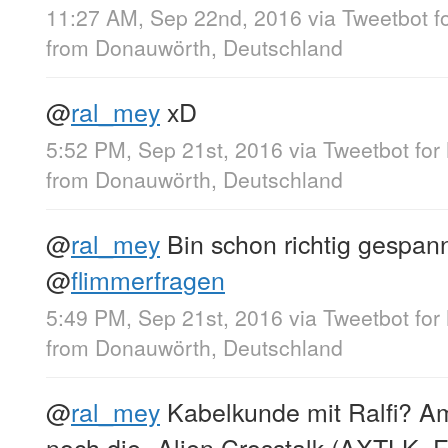
11:27 AM, Sep 22nd, 2016
via
Tweetbot f
from
Donauwörth, Deutschland
@
ral_mey
xD
5:52 PM, Sep 21st, 2016
via
Tweetbot for
from
Donauwörth, Deutschland
@
ral_mey
Bin schon richtig gespann
@
flimmerfragen
5:49 PM, Sep 21st, 2016
via
Tweetbot for
from
Donauwörth, Deutschland
@
ral_mey
Kabelkunde mit Ralfi? Am
noch die „Alien Crosstalk (AXTLK,