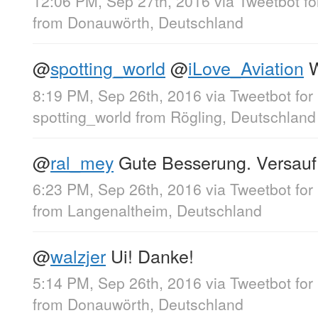
12:06 PM, Sep 27th, 2016
via
Tweetbot fo
from
Donauwörth, Deutschland
@
spotting_world
@
iLove_Aviation
W
8:19 PM, Sep 26th, 2016
via
Tweetbot for
spotting_world
from
Rögling, Deutschland
@
ral_mey
Gute Besserung. Versauf 
6:23 PM, Sep 26th, 2016
via
Tweetbot for
from
Langenaltheim, Deutschland
@
walzjer
Ui! Danke!
5:14 PM, Sep 26th, 2016
via
Tweetbot for
from
Donauwörth, Deutschland