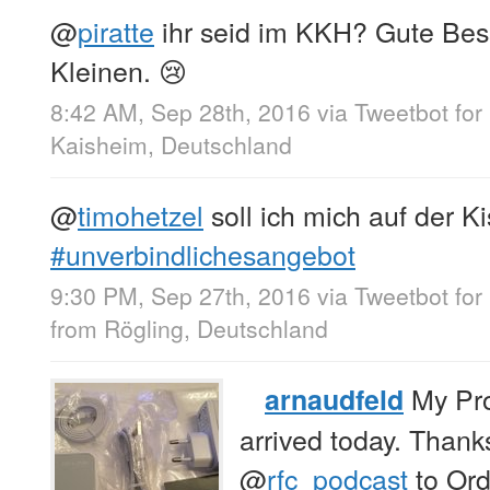
@
piratte
ihr seid im KKH? Gute Be
Kleinen. 😢
8:42 AM, Sep 28th, 2016
via
Tweetbot for
Kaisheim, Deutschland
@
timohetzel
soll ich mich auf der 
#unverbindlichesangebot
9:30 PM, Sep 27th, 2016
via
Tweetbot for
from
Rögling, Deutschland
My Pr
arnaudfeld
arrived today. Thank
@
rfc_podcast
to Orde