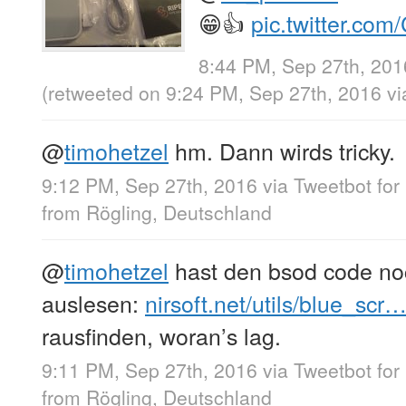
😁👍
pic.twitter.c
8:44 PM, Sep 27th, 201
(retweeted on 9:24 PM, Sep 27th, 2016
v
@
timohetzel
hm. Dann wirds tricky.
9:12 PM, Sep 27th, 2016
via
Tweetbot for
from
Rögling, Deutschland
@
timohetzel
hast den bsod code no
auslesen:
nirsoft.net/utils/blue_scr
rausfinden, woran’s lag.
9:11 PM, Sep 27th, 2016
via
Tweetbot for
from
Rögling, Deutschland