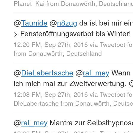
Planet_Kai
from
Donauwörth, Deutschlan
@
Taunide
@
n8zug
da ist bei mir ei
> Fensteröffnungsverbot bis Winter!
12:20 PM, Sep 27th, 2016
via
Tweetbot fo
from
Donauwörth, Deutschland
@
DieLabertasche
@
ral_mey
Wenn n
ich mich mal zur Zweitverwertung. 
12:08 PM, Sep 27th, 2016
via
Tweetbot fo
DieLabertasche
from
Donauwörth, Deutsc
@
ral_mey
Mantra zur Selbsthypnose