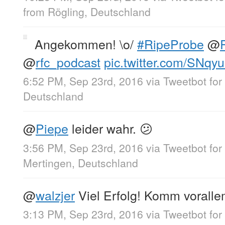
from
Rögling, Deutschland
Angekommen! \o/
#RipeProbe
@
@
rfc_podcast
pic.twitter.com/SNqy
6:52 PM, Sep 23rd, 2016
via
Tweetbot for
Deutschland
@
Piepe
leider wahr. 😕
3:56 PM, Sep 23rd, 2016
via
Tweetbot for
Mertingen, Deutschland
@
walzjer
Viel Erfolg! Komm voralle
3:13 PM, Sep 23rd, 2016
via
Tweetbot for