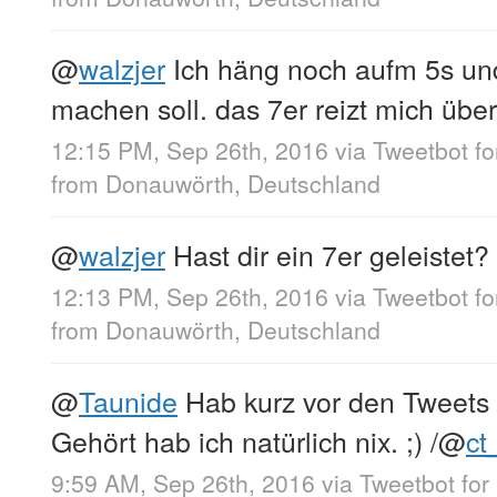
@
walzjer
Ich häng noch aufm 5s und
machen soll. das 7er reizt mich über
12:15 PM, Sep 26th, 2016
via
Tweetbot f
from
Donauwörth, Deutschland
@
walzjer
Hast dir ein 7er geleiste
12:13 PM, Sep 26th, 2016
via
Tweetbot f
from
Donauwörth, Deutschland
@
Taunide
Hab kurz vor den Tweet
Gehört hab ich natürlich nix. ;) /
@
ct
9:59 AM, Sep 26th, 2016
via
Tweetbot for