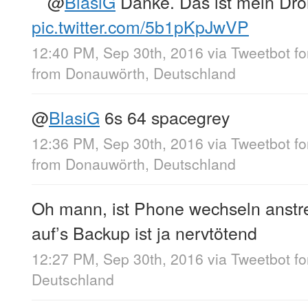
@
BlasiG
Danke. Das ist mein Dro
pic.twitter.com/5b1pKpJwVP
12:40 PM, Sep 30th, 2016
via
Tweetbot fo
from
Donauwörth, Deutschland
@
BlasiG
6s 64 spacegrey
12:36 PM, Sep 30th, 2016
via
Tweetbot f
from
Donauwörth, Deutschland
Oh mann, ist Phone wechseln anstr
auf’s Backup ist ja nervtötend
12:27 PM, Sep 30th, 2016
via
Tweetbot f
Deutschland