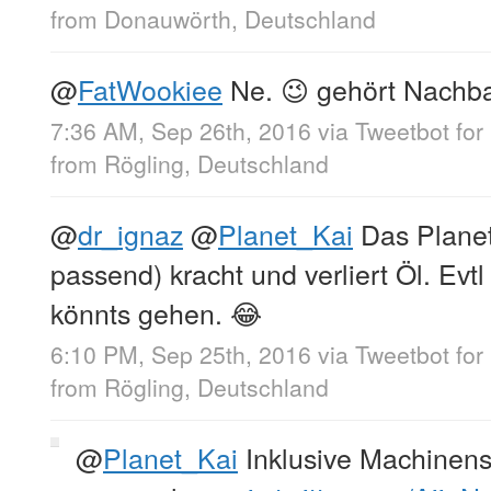
from
Donauwörth, Deutschland
@
FatWookiee
Ne. 😉 gehört Nachba
7:36 AM, Sep 26th, 2016
via
Tweetbot for
from
Rögling, Deutschland
@
dr_ignaz
@
Planet_Kai
Das Planet
passend) kracht und verliert Öl. Evtl
könnts gehen. 😂
6:10 PM, Sep 25th, 2016
via
Tweetbot for
from
Rögling, Deutschland
@
Planet_Kai
Inklusive Machinensc