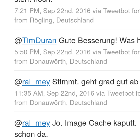
7:21 PM, Sep 22nd, 2016
via
Tweetbot fo
from
Rögling, Deutschland
@
TimDuran
Gute Besserung! Was h
5:50 PM, Sep 22nd, 2016
via
Tweetbot fo
from
Donauwörth, Deutschland
@
ral_mey
Stimmt. geht grad gut ab 
11:35 AM, Sep 22nd, 2016
via
Tweetbot f
from
Donauwörth, Deutschland
@
ral_mey
Jo. Image Cache kaputt. 
schon da.