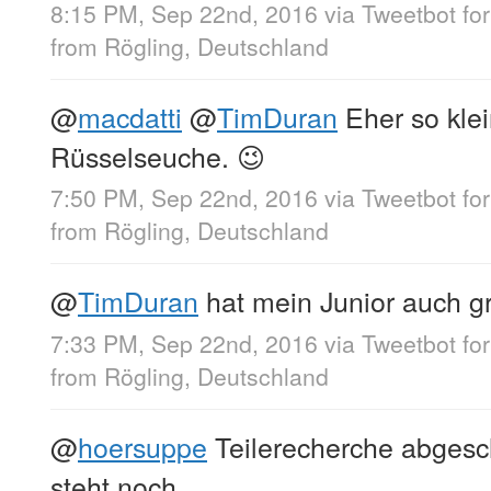
8:15 PM, Sep 22nd, 2016
via
Tweetbot fo
from
Rögling, Deutschland
@
macdatti
@
TimDuran
Eher so kle
Rüsselseuche. 😉
7:50 PM, Sep 22nd, 2016
via
Tweetbot fo
from
Rögling, Deutschland
@
TimDuran
hat mein Junior auch g
7:33 PM, Sep 22nd, 2016
via
Tweetbot fo
from
Rögling, Deutschland
@
hoersuppe
Teilerecherche abges
steht noch.