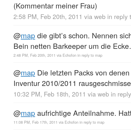
(Kommentar meiner Frau)
2:58 PM, Feb 20th, 2011
via web
in reply
@
map
die gibt’s schon. Nennen sic
Bein netten Barkeeper um die Ecke
2:48 PM, Feb 20th, 2011
via
Echofon
in reply to map
@
map
Die letzten Packs von denen 
Inventur 2010/2011 rausgeschmiss
10:32 PM, Feb 18th, 2011
via web
in repl
@
map
aufrichtige Anteilnahme. Hat
11:08 PM, Feb 17th, 2011
via
Echofon
in reply to map