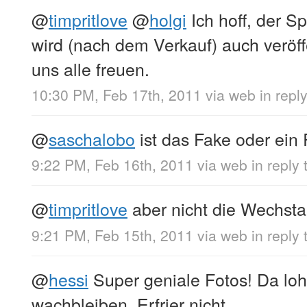
@
timpritlove
@
holgi
Ich hoff, der S
wird (nach dem Verkauf) auch veröff
uns alle freuen.
10:30 PM, Feb 17th, 2011
via web
in repl
@
saschalobo
ist das Fake oder ein
9:22 PM, Feb 16th, 2011
via web
in reply
@
timpritlove
aber nicht die Wechst
9:21 PM, Feb 15th, 2011
via web
in reply 
@
hessi
Super geniale Fotos! Da loh
wachbleiben. Erfrier nicht.