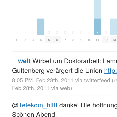
3
0
0
0
0
0
0
0
0
0
0
4
11
13
1
2
3
5
6
7
8
9
10
12
Wirbel um Doktorarbeit: Lamm
welt
Guttenberg verärgert die Union
http
8:05 PM, Feb 28th, 2011
via
twitterfeed
(
Feb 28th, 2011
via web
)
@
Telekom_hilft
danke! Die hoffnung 
Scönen Abend.