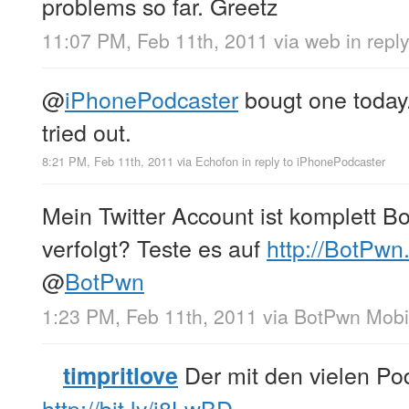
problems so far. Greetz
11:07 PM, Feb 11th, 2011
via web
in repl
@
iPhonePodcaster
bougt one today. 
tried out.
8:21 PM, Feb 11th, 2011
via
Echofon
in reply to iPhonePodcaster
Mein Twitter Account ist komplett Bo
verfolgt? Teste es auf
http://BotPwn
@
BotPwn
1:23 PM, Feb 11th, 2011
via
BotPwn Mobi
Der mit den vielen Po
timpritlove
http://bit.ly/i8LwBD