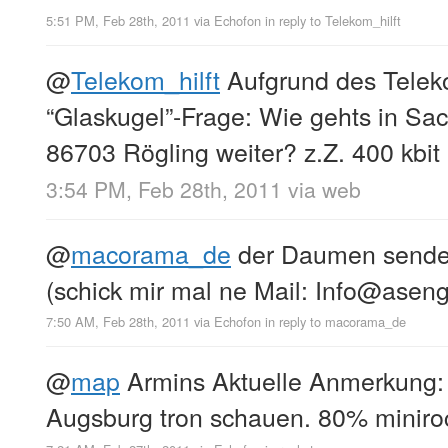
5:51 PM, Feb 28th, 2011
via
Echofon
in reply to Telekom_hilft
@
Telekom_hilft
Aufgrund des Telek
“Glaskugel”-Frage: Wie gehts in Sa
86703 Rögling weiter? z.Z. 400 kbit
3:54 PM, Feb 28th, 2011
via web
@
macorama_de
der Daumen sendet
(schick mir mal ne Mail: Info@aseng
7:50 AM, Feb 28th, 2011
via
Echofon
in reply to macorama_de
@
map
Armins Aktuelle Anmerkung: 
Augsburg tron schauen. 80% miniro