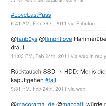
7:21 AM, Feb 27th, 2011
via
Echofon
in reply to map
#LoveLastPass
6:41 AM, Feb 26th, 2011
via
Echofon
@
fanb0ys
@
timpritlove
Hammerüber
drauf
11:03 PM, Feb 24th, 2011
via web
in repl
Rücktausch SSD -> HDD: Mei is di
kaputtgehen
#fail
9:31 PM, Feb 24th, 2011
via web
@
macorama_de
@
macdatti
würde m