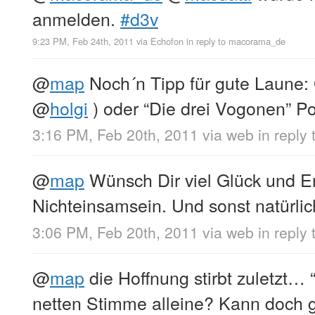
anmelden.
#d3v
9:23 PM, Feb 24th, 2011
via
Echofon
in reply to macorama_de
@
map
Noch´n Tipp für gute Laune:
@
holgi
) oder “Die drei Vogonen” P
3:16 PM, Feb 20th, 2011
via web
in reply
@
map
Wünsch Dir viel Glück und E
Nichteinsamsein. Und sonst natürlic
3:06 PM, Feb 20th, 2011
via web
in reply
@
map
die Hoffnung stirbt zuletzt…
netten Stimme alleine? Kann doch ga