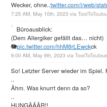
Wecker, ohne..
twitter.com/i/web/sta
7:25 AM, May 10th, 2023
via
TootToToulo
Büroausblick:
(Dem Allergiker gefällt das… nicht)
🐘
pic.twitter.com/hhM8rLEwck
ck
9:00 AM, May 9th, 2023
via
TootToToulou
So! Letzter Server wieder im Spiel.
..
Ähm. Was knurrt denn da so?
..
HUNGÄÄÄR!!