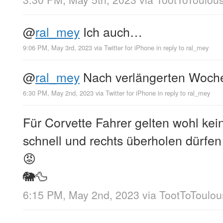
@
ral_mey
Ich auch…
9:06 PM, May 3rd, 2023
via
Twitter for iPhone
in reply to ral_mey
@
ral_mey
Nach verlängerten Woch
6:30 PM, May 2nd, 2023
via
Twitter for iPhone
in reply to ral_mey
Für Corvette Fahrer gelten wohl kei
schnell und rechts überholen dürf
😡
🐘🦆
6:15 PM, May 2nd, 2023
via
TootToToulou