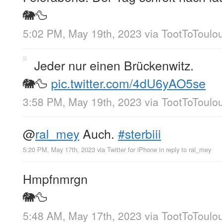
🐘🦆
5:02 PM, May 19th, 2023
via
TootToToulo
Jeder nur einen Brückenwitz.
🐘🦆
pic.twitter.com/4dU6yAO5se
3:58 PM, May 19th, 2023
via
TootToToulo
@
ral_mey
Auch.
#sterbiii
5:20 PM, May 17th, 2023
via
Twitter for iPhone
in reply to ral_mey
Hmpfnmrgn
🐘🦆
5:48 AM, May 17th, 2023
via
TootToToulo