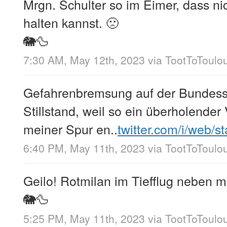
Mrgn. Schulter so im Eimer, dass ni
halten kannst. 🙁
🐘🦆
7:30 AM, May 12th, 2023
via
TootToToulo
Gefahrenbremsung auf der Bundesst
Stillstand, weil so ein überholender
meiner Spur en..
twitter.com/i/web/s
6:40 PM, May 11th, 2023
via
TootToToulo
Geilo! Rotmilan im Tiefflug neben mi
🐘🦆
5:25 PM, May 11th, 2023
via
TootToToulo