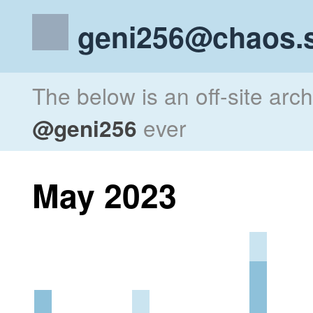
geni256@chaos.s
The below is an off-site arc
@geni256
ever
May 2023