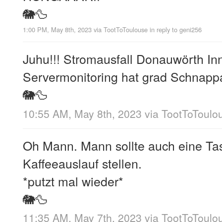
🐘🦆
1:00 PM, May 8th, 2023
via
TootToToulouse
in reply to geni256
Juhu!!! Stromausfall Donauwörth In
Servermonitoring hat grad Schnap
🐘🦆
10:55 AM, May 8th, 2023
via
TootToToulo
Oh Mann. Mann sollte auch eine Ta
Kaffeeauslauf stellen.
*putzt mal wieder*
🐘🦆
11:35 AM, May 7th, 2023
via
TootToToulo