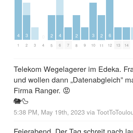
4
4
3
3
6
2
2
2
0
1
3
6
7
9
13
14
2
4
10
12
5
8
11
Telekom Wegelagerer im Edeka. Fra
und wollen dann „Datenabgleich” ma
Firma Ranger. 😡
🐘🦆
5:38 PM, May 19th, 2023
via
TootToToulo
Feierabend. Der Tag schreit nach lau