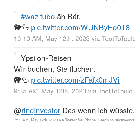
#wazifubo
äh Bär.
🐘🦆
pic.twitter.com/WUNByEo0T3
10:10 AM, May 12th, 2023
via
TootToToul
Ypsilon-Reisen
Wir buchen, Sie fluchen.
🐘🦆
pic.twitter.com/zFafx0mJVi
9:35 AM, May 12th, 2023
via
TootToToulo
@
ringinvestor
Das wenn ich wüsste.
7:33 AM, May 12th, 2023
via
Twitter for iPhone
in reply to ringinvestor