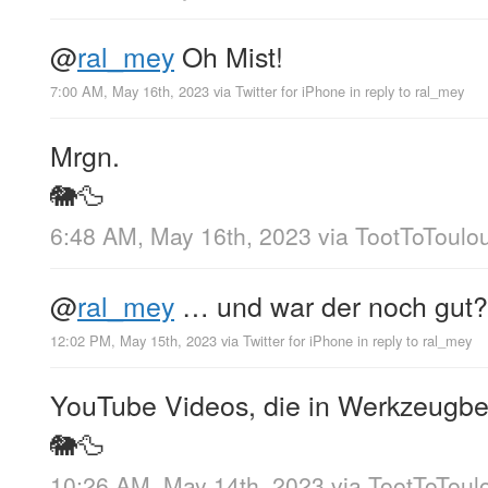
@
ral_mey
Oh Mist!
7:00 AM, May 16th, 2023
via
Twitter for iPhone
in reply to ral_mey
Mrgn.
🐘🦆
6:48 AM, May 16th, 2023
via
TootToToulo
@
ral_mey
… und war der noch gut? 
12:02 PM, May 15th, 2023
via
Twitter for iPhone
in reply to ral_mey
YouTube Videos, die in Werkzeugb
🐘🦆
10:26 AM, May 14th, 2023
via
TootToToul