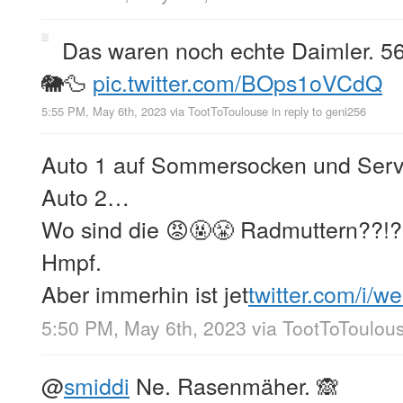
Das waren noch echte Daimler. 56 
🐘🦆
pic.twitter.com/BOps1oVCdQ
5:55 PM, May 6th, 2023
via
TootToToulouse
in reply to geni256
Auto 1 auf Sommersocken und Ser
Auto 2…
Wo sind die 😡🤬😤 Radmuttern??!?
Hmpf.
Aber immerhin ist jet
twitter.com/i/w
5:50 PM, May 6th, 2023
via
TootToToulou
@
smiddi
Ne. Rasenmäher. 🙈