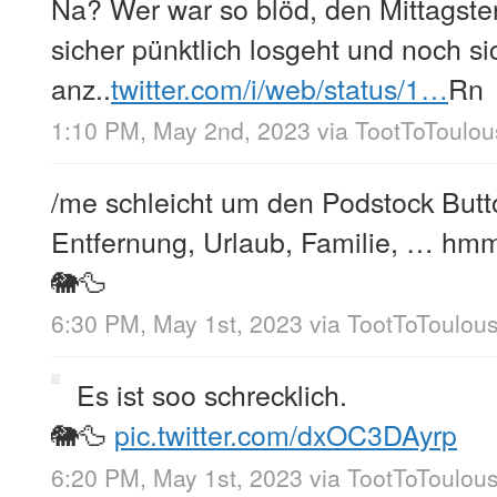
Na? Wer war so blöd, den Mittagste
sicher pünktlich losgeht und noch si
anz..
twitter.com/i/web/status/1…
Rn
1:10 PM, May 2nd, 2023
via
TootToToulou
/me schleicht um den Podstock Bu
Entfernung, Urlaub, Familie, … 
🐘🦆
6:30 PM, May 1st, 2023
via
TootToToulou
Es ist soo schrecklich.
🐘🦆
pic.twitter.com/dxOC3DAyrp
6:20 PM, May 1st, 2023
via
TootToToulou