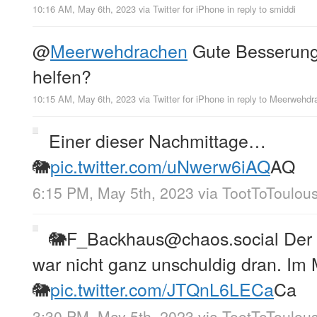
10:16 AM, May 6th, 2023
via
Twitter for iPhone
in reply to smiddi
@
Meerwehdrachen
Gute Besserung
helfen?
10:15 AM, May 6th, 2023
via
Twitter for iPhone
in reply to Meerwehdr
Einer dieser Nachmittage…
🐘
pic.twitter.com/uNwerw6iAQ
AQ
6:15 PM, May 5th, 2023
via
TootToToulou
🐘F_Backhaus@chaos.social Der 
war nicht ganz unschuldig dran. I
🐘
pic.twitter.com/JTQnL6LECa
Ca
3:30 PM, May 5th, 2023
via
TootToToulou