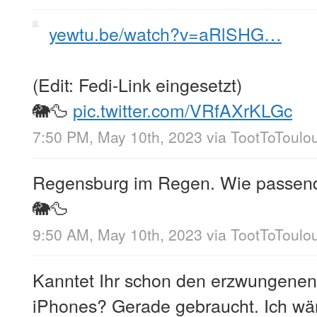
yewtu.be/watch?v=aRlSHG…
(Edit: Fedi-Link eingesetzt)
🐘🦆
pic.twitter.com/VRfAXrKLGc
7:50 PM, May 10th, 2023
via
TootToToulo
Regensburg im Regen. Wie passen
🐘🦆
9:50 AM, May 10th, 2023
via
TootToToulo
Kanntet Ihr schon den erzwungenen
iPhones? Gerade gebraucht. Ich wär