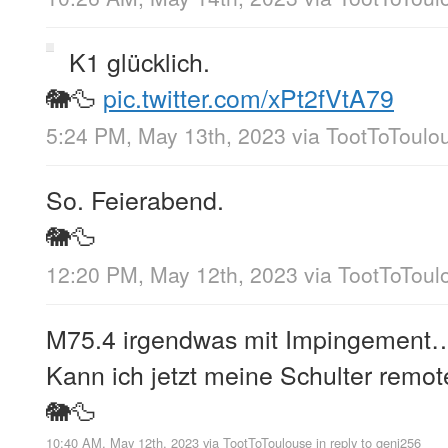
K1 glücklich.
🐘🦆
pic.twitter.com/xPt2fVtA79
5:24 PM, May 13th, 2023
via
TootToToulo
So. Feierabend.
🐘🦆
12:20 PM, May 12th, 2023
via
TootToToul
M75.4 irgendwas mit Impingement… 
Kann ich jetzt meine Schulter rem
🐘🦆
10:40 AM, May 12th, 2023
via
TootToToulouse
in reply to geni256