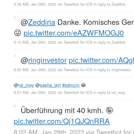
9:36 AM, Jan 29th, 2022
via
Tweetbot for iΟS
in reply to Zeddiria
@
Zeddiria
Danke. Komisches Ger
😜
pic.twitter.com/eAZWFMOGJ0
9:10 AM, Jan 29th, 2022
via
Tweetbot for iΟS
in reply to Zeddiria
@
ringinvestor
pic.twitter.com/A
8:32 AM, Jan 29th, 2022
via
Tweetbot for iΟS
in reply to ringinvestor
@
ral_mey
@
sasha_grrr
#sdmzm
😂
8:31 AM, Jan 29th, 2022
via
Tweetbot for iΟS
in reply to ral_mey
Überführung mit 40 kmh. 🤪
pic.twitter.com/Qj1QJQnRRA
8:02 AM, Jan 29th, 2022
via
Tweetbot for