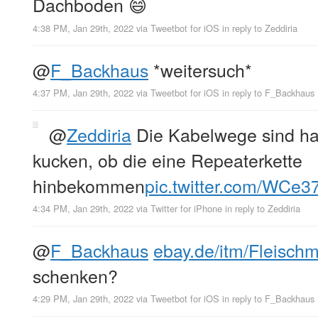
Dachboden 😄
4:38 PM, Jan 29th, 2022
via
Tweetbot for iΟS
in reply to Zeddiria
@
F_Backhaus
*weitersuch*
4:37 PM, Jan 29th, 2022
via
Tweetbot for iΟS
in reply to F_Backhaus
@
Zeddiria
Die Kabelwege sind ha
kucken, ob die eine Repeaterkette
hinbekommen
pic.twitter.com/WCe3
4:34 PM, Jan 29th, 2022
via
Twitter for iPhone
in reply to Zeddiria
@
F_Backhaus
ebay.de/itm/Fleisc
schenken?
4:29 PM, Jan 29th, 2022
via
Tweetbot for iΟS
in reply to F_Backhaus