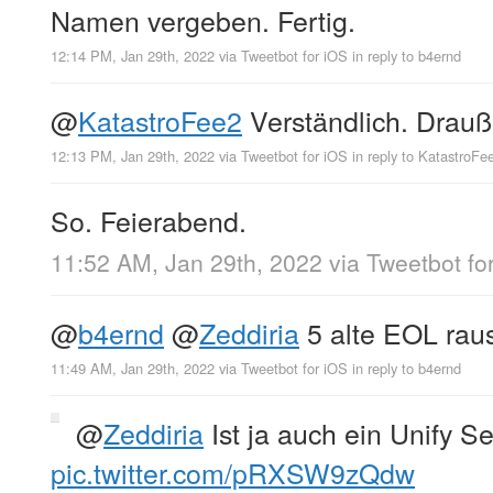
Namen vergeben. Fertig.
12:14 PM, Jan 29th, 2022
via
Tweetbot for iΟS
in reply to b4ernd
@
KatastroFee2
Verständlich. Drauß
12:13 PM, Jan 29th, 2022
via
Tweetbot for iΟS
in reply to KatastroFe
So. Feierabend.
11:52 AM, Jan 29th, 2022
via
Tweetbot fo
@
b4ernd
@
Zeddiria
5 alte EOL raus
11:49 AM, Jan 29th, 2022
via
Tweetbot for iΟS
in reply to b4ernd
@
Zeddiria
Ist ja auch ein Unify Se
pic.twitter.com/pRXSW9zQdw