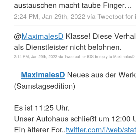
austauschen macht taube Finger…
2:24 PM, Jan 29th, 2022
via
Tweetbot for
@
MaximalesD
Klasse! Diese Verha
als Dienstleister nicht belohnen.
2:14 PM, Jan 29th, 2022
via
Tweetbot for iΟS
in reply to MaximalesD
Neues aus der Werks
MaximalesD
(Samstagsedition)
Es ist 11:25 Uhr.
Unser Autohaus schließt um 12:00 U
Ein älterer For..
twitter.com/i/web/st