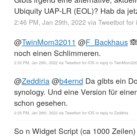
Ubiquity UAP-LR (EOL)? Hab da jet
2:46 PM, Jan 29th, 2022
via
Tweetbot for
@
TwinMom32011
@
F_Backhaus
🙈
noch einen Schlimmeren.
2:33 PM, Jan 29th, 2022
via
Tweetbot for iΟS
in reply to TwinMom32
@
Zeddiria
@
b4ernd
Da gibts ein Do
synology. Und eine Version für eine
schon gesehen.
2:25 PM, Jan 29th, 2022
via
Tweetbot for iΟS
in reply to Zeddiria
So n Widget Script (ca 1000 Zeilen