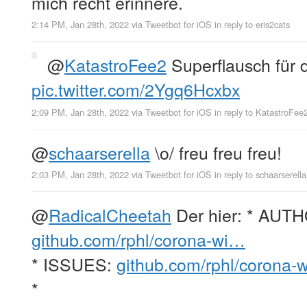
mich recht erinnere.
2:14 PM, Jan 28th, 2022
via
Tweetbot for iΟS
in reply to eris2cats
@
KatastroFee2
Superflausch für d
pic.twitter.com/2Ygq6Hcxbx
2:09 PM, Jan 28th, 2022
via
Tweetbot for iΟS
in reply to KatastroFee
@
schaarserella
\o/ freu freu freu!
2:03 PM, Jan 28th, 2022
via
Tweetbot for iΟS
in reply to schaarserella
@
RadicalCheetah
Der hier: * AUT
github.com/rphl/corona-wi…
* ISSUES:
github.com/rphl/corona-
*