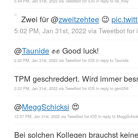
5:44 PM, Jan 31st, 2022
via
Tweetbot for iΟS
in reply to ral_mey
Zwei für
@
zweitzehtee
😉
pic.twi
5:02 PM, Jan 31st, 2022
via
Tweetbot for
@
Taunide
✊✊ Good luck!
2:22 PM, Jan 31st, 2022
via
Tweetbot for iΟS
in reply to Taunide
TPM geschreddert. Wird immer bess
2:22 PM, Jan 31st, 2022
via
Tweetbot for iΟS
in reply to geni256
@
MeggSchicksi
😍
12:57 PM, Jan 31st, 2022
via
Tweetbot for iΟS
in reply to MeggSchick
Bei solchen Kollegen brauchst kei