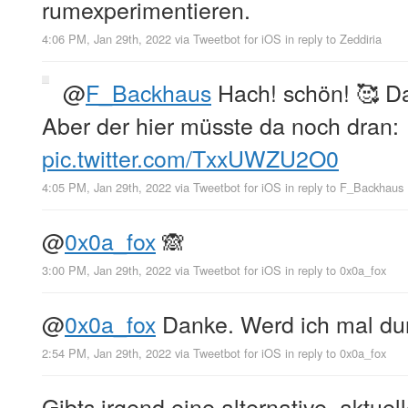
rumexperimentieren.
4:06 PM, Jan 29th, 2022
via
Tweetbot for iΟS
in reply to Zeddiria
@
F_Backhaus
Hach! schön! 🥰 D
Aber der hier müsste da noch dran:
pic.twitter.com/TxxUWZU2O0
4:05 PM, Jan 29th, 2022
via
Tweetbot for iΟS
in reply to F_Backhaus
@
0x0a_fox
🙈
3:00 PM, Jan 29th, 2022
via
Tweetbot for iΟS
in reply to 0x0a_fox
@
0x0a_fox
Danke. Werd ich mal dur
2:54 PM, Jan 29th, 2022
via
Tweetbot for iΟS
in reply to 0x0a_fox
Gibts irgend eine alternative, aktuel