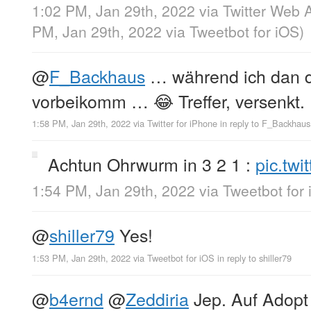
1:02 PM, Jan 29th, 2022
via
Twitter Web 
PM, Jan 29th, 2022
via
Tweetbot for iΟS
)
@
F_Backhaus
… während ich dan 
vorbeikomm … 😂 Treffer, versenkt.
1:58 PM, Jan 29th, 2022
via
Twitter for iPhone
in reply to F_Backhaus
Achtun Ohrwurm in 3 2 1 :
pic.tw
1:54 PM, Jan 29th, 2022
via
Tweetbot for
@
shiller79
Yes!
1:53 PM, Jan 29th, 2022
via
Tweetbot for iΟS
in reply to shiller79
@
b4ernd
@
Zeddiria
Jep. Auf Adopt 