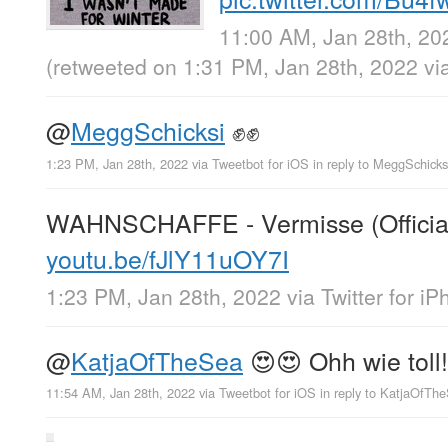
11:00 AM, Jan 28th, 20
(retweeted on 1:31 PM, Jan 28th, 2022
vi
@
MeggSchicksi
✊✊
1:23 PM, Jan 28th, 2022
via
Tweetbot for iΟS
in reply to MeggSchicks
WAHNSCHAFFE - Vermisse (Official
youtu.be/fJlY11uOY7I
1:23 PM, Jan 28th, 2022
via
Twitter for i
@
KatjaOfTheSea
😍😍 Ohh wie toll!
11:54 AM, Jan 28th, 2022
via
Tweetbot for iΟS
in reply to KatjaOfTh