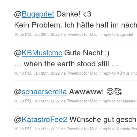
@
Bugspriet
Danke! <3
Kein Problem. Ich hätte halt im nächs
10:55 PM, Jan 28th, 2022
via
Tweetbot for Mac
in reply to Bugspriet
@
KBMusicmc
Gute Nacht :)
… when the earth stood still …
10:46 PM, Jan 28th, 2022
via
Tweetbot for Mac
in reply to KBMusicm
@
schaarserella
Awwwww! 😍🥰
10:30 PM, Jan 28th, 2022
via
Tweetbot for Mac
in reply to schaarserel
@
KatastroFee2
Wünsche gut geschl
10:26 PM, Jan 28th, 2022
via
Tweetbot for Mac
in reply to KatastroFe