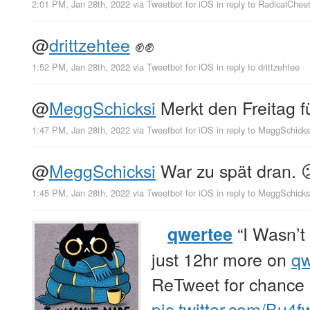
2:01 PM, Jan 28th, 2022
via
Tweetbot for iΟS
in reply to RadicalChee
@
drittzehtee
✊✊
1:52 PM, Jan 28th, 2022
via
Tweetbot for iΟS
in reply to drittzehtee
@
MeggSchicksi
Merkt den Freitag f
1:47 PM, Jan 28th, 2022
via
Tweetbot for iΟS
in reply to MeggSchicks
@
MeggSchicksi
War zu spät dran. 
1:45 PM, Jan 28th, 2022
via
Tweetbot for iΟS
in reply to MeggSchicks
“I Wasn’t 
qwertee
just 12hr more on
qw
ReTweet for chance
pic.twitter.com/Bu4