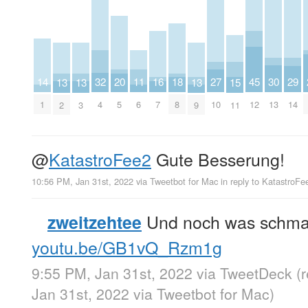
30
14
32
16
18
27
45
20
11
29
13
13
13
15
13
1
4
7
8
10
12
5
6
14
2
3
9
11
@
KatastroFee2
Gute Besserung!
10:56 PM, Jan 31st, 2022
via
Tweetbot for Mac
in reply to KatastroFe
Und noch was schmalz
zweitzehtee
youtu.be/GB1vQ_Rzm1g
9:55 PM, Jan 31st, 2022
via
TweetDeck
(
Jan 31st, 2022
via
Tweetbot for Mac
)