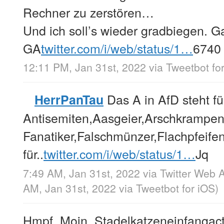
Rechner zu zerstören…
Und ich soll’s wieder gradbiegen. G
GA
twitter.com/i/web/status/1…
6740
12:11 PM, Jan 31st, 2022
via
Tweetbot fo
Das A in AfD steht fü
HerrPanTau
Antisemiten,Aasgeier,Arschkrampen.
Fanatiker,Falschmünzer,Flachpfeife
für..
twitter.com/i/web/status/1…
Jq
7:49 AM, Jan 31st, 2022
via
Twitter Web 
AM, Jan 31st, 2022
via
Tweetbot for iΟS
)
Hmpf. Moin. Stadelkatzeneinfangac