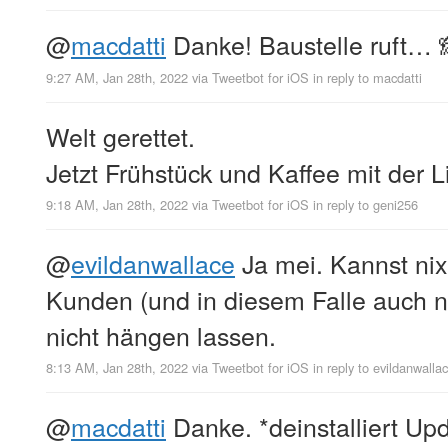
@
macdatti
Danke! Baustelle ruft… 
9:27 AM, Jan 28th, 2022
via
Tweetbot for iΟS
in reply to macdatti
Welt gerettet.
Jetzt Frühstück und Kaffee mit der L
9:18 AM, Jan 28th, 2022
via
Tweetbot for iΟS
in reply to geni256
@
evildanwallace
Ja mei. Kannst ni
Kunden (und in diesem Falle auch 
nicht hängen lassen.
8:13 AM, Jan 28th, 2022
via
Tweetbot for iΟS
in reply to evildanwalla
@
macdatti
Danke. *deinstalliert Up