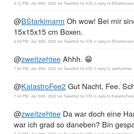
9:12 PM, Jan 30th, 2022
via
Tweetbot for iΟS
in reply to BStarkimarm
@
BStarkimarm
Oh wow! Bei mir sin
15x15x15 cm Boxen.
9:04 PM, Jan 30th, 2022
via
Tweetbot for iΟS
in reply to BStarkimarm
@
zweitzehtee
Ahhh. 😁
7:50 PM, Jan 30th, 2022
via
Tweetbot for iΟS
in reply to zweitzehtee
@
KatastroFee2
Gut Nacht, Fee. Sch
7:44 PM, Jan 30th, 2022
via
Tweetbot for iΟS
in reply to KatastroFee
@
zweitzehtee
Da war doch eine H
war ich grad so daneben? Bin ges
7:43 PM, Jan 30th, 2022
via
Tweetbot for iΟS
in reply to zweitzehtee