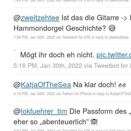
@
zweitzehtee
Ist das die Gitarre ->
Hammondorgel Geschichte? 😅
7:38 PM, Jan 30th, 2022
via
Tweetbot for iΟS
in reply to zweitzehtee
Mögt ihr doch eh nicht.
pic.twitt
5:16 PM, Jan 30th, 2022
via
Tweetbot for
@
KatjaOfTheSea
Na klar doch! ✊✊
4:19 PM, Jan 30th, 2022
via
Twitter for iPhone
in reply to KatjaOfTh
@
lokfuehrer_tim
Die Passform des „
eher so „abenteuerlich” 🙈
3:57 PM, Jan 30th, 2022
via
Tweetbot for iΟS
in reply to lokfuehrer_t