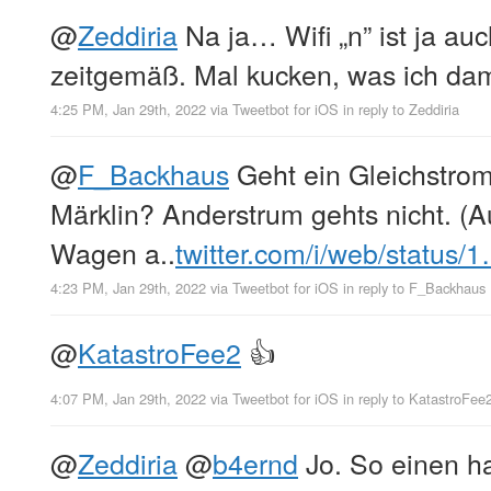
@
Zeddiria
Na ja… Wifi „n” ist ja auc
zeitgemäß. Mal kucken, was ich dami
4:25 PM, Jan 29th, 2022
via
Tweetbot for iΟS
in reply to Zeddiria
@
F_Backhaus
Geht ein Gleichstro
Märklin? Anderstrum gehts nicht. (A
Wagen a..
twitter.com/i/web/status/
4:23 PM, Jan 29th, 2022
via
Tweetbot for iΟS
in reply to F_Backhaus
@
KatastroFee2
👍
4:07 PM, Jan 29th, 2022
via
Tweetbot for iΟS
in reply to KatastroFee
@
Zeddiria
@
b4ernd
Jo. So einen ha