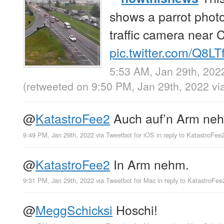
shows a parrot pho
traffic camera near C
pic.twitter.com/Q8L
5:53 AM, Jan 29th, 202
(retweeted on 9:50 PM, Jan 29th, 2022
vi
@
KatastroFee2
Auch auf’n Arm ne
9:49 PM, Jan 29th, 2022
via
Tweetbot for iΟS
in reply to KatastroFee
@
KatastroFee2
In Arm nehm.
9:31 PM, Jan 29th, 2022
via
Tweetbot for Mac
in reply to KatastroFee
@
MeggSchicksi
Hoschi!