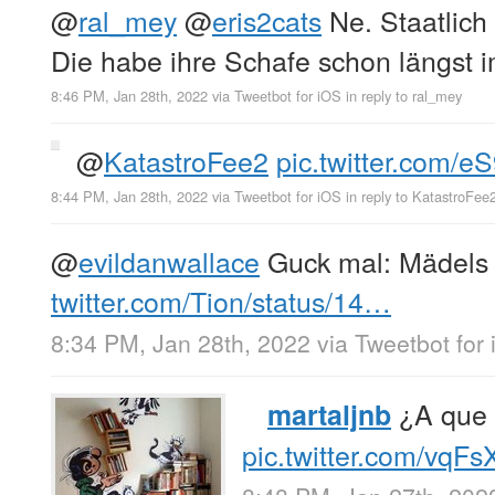
@
ral_mey
@
eris2cats
Ne. Staatlich
Die habe ihre Schafe schon längst 
8:46 PM, Jan 28th, 2022
via
Tweetbot for iΟS
in reply to ral_mey
@
KatastroFee2
pic.twitter.com/e
8:44 PM, Jan 28th, 2022
via
Tweetbot for iΟS
in reply to KatastroFee
@
evildanwallace
Guck mal: Mädels
twitter.com/Tion/status/14…
8:34 PM, Jan 28th, 2022
via
Tweetbot for
¿A que 
martaljnb
pic.twitter.com/vqF