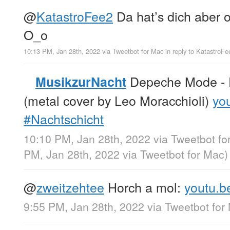
@
KatastroFee2
Da hat’s dich aber o
O_o
10:13 PM, Jan 28th, 2022
via
Tweetbot for Mac
in reply to KatastroFe
Depeche Mode - E
MusikzurNacht
(metal cover by Leo Moracchioli)
yo
#Nachtschicht
10:10 PM, Jan 28th, 2022
via
Tweetbot fo
PM, Jan 28th, 2022
via
Tweetbot for Mac
)
@
zweitzehtee
Horch a mol:
youtu.b
9:55 PM, Jan 28th, 2022
via
Tweetbot for