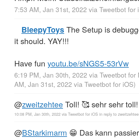
7:53 AM, Jan 31st, 2022
via
Tweetbot for
The Setup is debugg
BleepyToys
it should. YAY!!!
Have fun
youtu.be/sNGS5-53rVw
6:19 PM, Jan 30th, 2022
via
Tweetbot for
AM, Jan 31st, 2022
via
Tweetbot for iΟS
)
@
zweitzehtee
Toll! 🥰 sehr sehr toll!
10:08 PM, Jan 30th, 2022
via
Tweetbot for iΟS
in reply to zweitzehtee
@
BStarkimarm
😁 Das kann passier