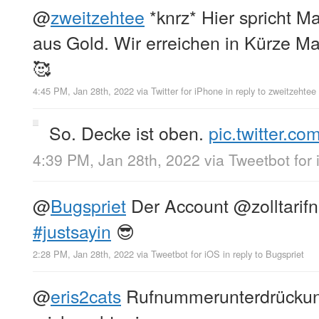
@
zweitzehtee
*knrz* Hier spricht M
aus Gold. Wir erreichen in Kürze M
🥰
4:45 PM, Jan 28th, 2022
via
Twitter for iPhone
in reply to zweitzehtee
So. Decke ist oben.
pic.twitter.
4:39 PM, Jan 28th, 2022
via
Tweetbot for
@
Bugspriet
Der Account @zolltarif
#justsayin
😎
2:28 PM, Jan 28th, 2022
via
Tweetbot for iΟS
in reply to Bugspriet
@
eris2cats
Rufnummerunterdrückung