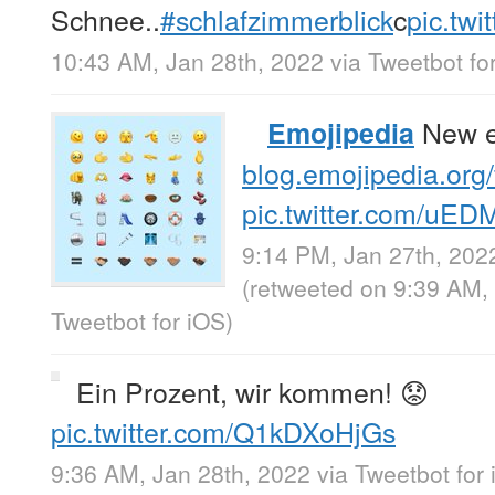
Schnee..
#schlafzimmerblick
c
pic.tw
10:43 AM, Jan 28th, 2022
via
Tweetbot fo
New em
Emojipedia
blog.emojipedia.org/
pic.twitter.com/u
9:14 PM, Jan 27th, 202
(retweeted on 9:39 AM,
Tweetbot for iΟS
)
Ein Prozent, wir kommen! 😟
pic.twitter.com/Q1kDXoHjGs
9:36 AM, Jan 28th, 2022
via
Tweetbot for