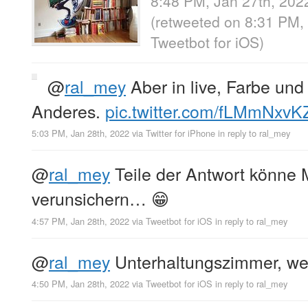
8:48 PM, Jan 27th, 202
(retweeted on 8:31 PM,
Tweetbot for iΟS
)
@
ral_mey
Aber in live, Farbe un
Anderes.
pic.twitter.com/fLMmNxvK
5:03 PM, Jan 28th, 2022
via
Twitter for iPhone
in reply to ral_mey
@
ral_mey
Teile der Antwort könne
verunsichern… 😁
4:57 PM, Jan 28th, 2022
via
Tweetbot for iΟS
in reply to ral_mey
@
ral_mey
Unterhaltungszimmer, wenn
4:50 PM, Jan 28th, 2022
via
Tweetbot for iΟS
in reply to ral_mey