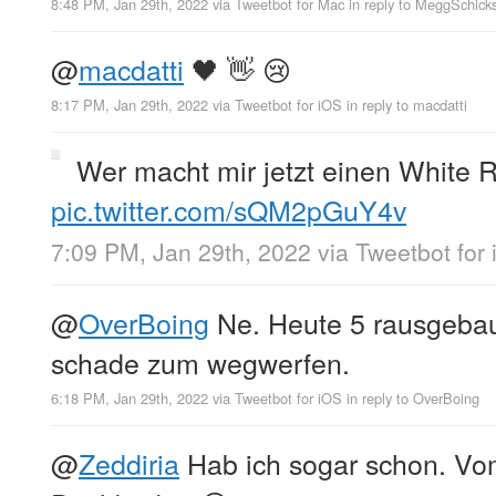
8:48 PM, Jan 29th, 2022
via
Tweetbot for Mac
in reply to MeggSchicks
@
macdatti
🖤 👋 😢
8:17 PM, Jan 29th, 2022
via
Tweetbot for iΟS
in reply to macdatti
Wer macht mir jetzt einen White 
pic.twitter.com/sQM2pGuY4v
7:09 PM, Jan 29th, 2022
via
Tweetbot for
@
OverBoing
Ne. Heute 5 rausgebau
schade zum wegwerfen.
6:18 PM, Jan 29th, 2022
via
Tweetbot for iΟS
in reply to OverBoing
@
Zeddiria
Hab ich sogar schon. Vom