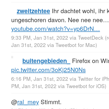
Ihr dachtet wohl, ihr
zweitzehtee
ungeschoren davon. Nee nee nee…
youtube.com/watch?v=yp6DrN…
9:33 PM, Jan 31st, 2022
via
TweetDeck
(
Jan 31st, 2022
via
Tweetbot for Mac
)
Firefox on Wi
buitengebieden_
pic.twitter.com/3oKj25N0Ns
6:16 PM, Jan 31st, 2022
via
Twitter for i
PM, Jan 31st, 2022
via
Tweetbot for iΟS
)
@
ral_mey
Stimmt.