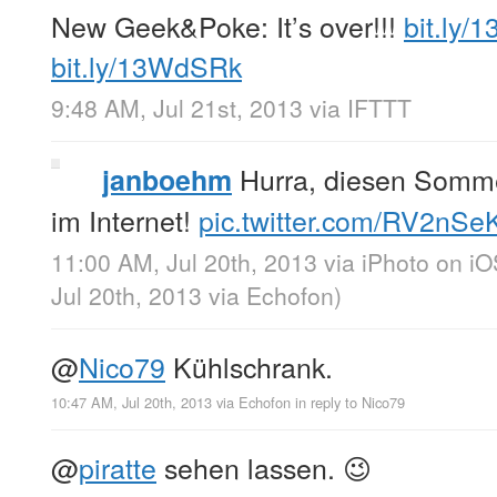
New Geek&Poke: It’s over!!!
bit.ly
bit.ly/13WdSRk
9:48 AM, Jul 21st, 2013
via
IFTTT
Hurra, diesen Somme
janboehm
im Internet!
pic.twitter.com/RV2nSe
11:00 AM, Jul 20th, 2013
via
iPhoto on iO
Jul 20th, 2013
via
Echofon
)
@
Nico79
Kühlschrank.
10:47 AM, Jul 20th, 2013
via
Echofon
in reply to Nico79
@
piratte
sehen lassen. 😉