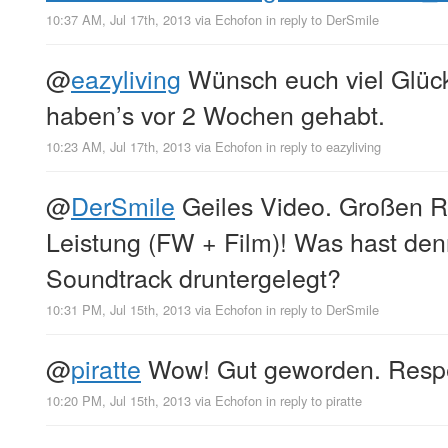
10:37 AM, Jul 17th, 2013
via
Echofon
in reply to DerSmile
@
eazyliving
Wünsch euch viel Glück
haben’s vor 2 Wochen gehabt.
10:23 AM, Jul 17th, 2013
via
Echofon
in reply to eazyliving
@
DerSmile
Geiles Video. Großen R
Leistung (FW + Film)! Was hast den
Soundtrack druntergelegt?
10:31 PM, Jul 15th, 2013
via
Echofon
in reply to DerSmile
@
piratte
Wow! Gut geworden. Respe
10:20 PM, Jul 15th, 2013
via
Echofon
in reply to piratte