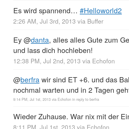
Es wird spannend…
#Helloworld2
2:26 AM, Jul 3rd, 2013
via
Buffer
Ey
@
danta
, alles alles Gute zum G
und lass dich hochleben!
12:38 PM, Jul 2nd, 2013
via
Echofon
@
berfra
wir sind ET +6. und das Baby
nochmal warten und in 2 Tagen geht’
9:14 PM, Jul 1st, 2013
via
Echofon
in reply to berfra
Wieder Zuhause. War nix mit der Ei
8:11 PM, Jul 1st, 2013
via
Echofon