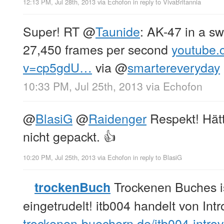
12:13 PM, Jul 28th, 2013
via
Echofon
in reply to VivaBritannia
Super! RT
@
Taunide
: AK-47 in a s
27,450 frames per second
youtube.
v=cp5gdU…
via
@
smartereveryday
10:33 PM, Jul 25th, 2013
via
Echofon
@
BlasiG
@
Raidenger
Respekt! Hätt
nicht gepackt. 👍
10:20 PM, Jul 25th, 2013
via
Echofon
in reply to BlasiG
Trockenen Buches i
trockenBuch
eingetrudelt! itb004 handelt von Intr
trockenen-buechern.de/itb004-intr