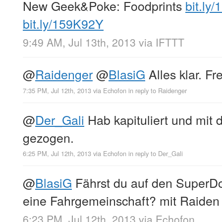
New Geek&Poke: Foodprints
bit.ly
bit.ly/159K92Y
9:49 AM, Jul 13th, 2013
via
IFTTT
@
Raidenger
@
BlasiG
Alles klar. Fr
7:35 PM, Jul 12th, 2013
via
Echofon
in reply to Raidenger
@
Der_Gali
Hab kapituliert und mit 
gezogen.
6:25 PM, Jul 12th, 2013
via
Echofon
in reply to Der_Gali
@
BlasiG
Fährst du auf den SuperD
eine Fahrgemeinschaft? mit Raiden 
6:23 PM, Jul 12th, 2013
via
Echofon