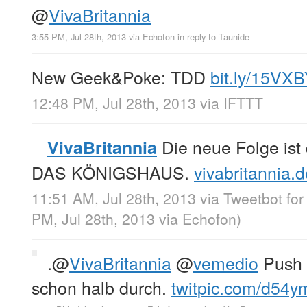
@
VivaBritannia
3:55 PM, Jul 28th, 2013
via
Echofon
in reply to Taunide
New Geek&Poke: TDD
bit.ly/15VX
12:48 PM, Jul 28th, 2013
via
IFTTT
Die neue Folge ist 
VivaBritannia
DAS KÖNIGSHAUS.
vivabritannia
11:51 AM, Jul 28th, 2013
via
Tweetbot fo
PM, Jul 28th, 2013
via
Echofon
)
.
@
VivaBritannia
@
vemedio
Push i
schon halb durch.
twitpic.com/d54y