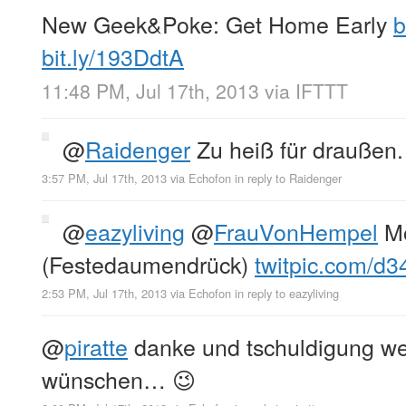
New Geek&Poke: Get Home Early
b
bit.ly/193DdtA
11:48 PM, Jul 17th, 2013
via
IFTTT
@
Raidenger
Zu heiß für draußen
3:57 PM, Jul 17th, 2013
via
Echofon
in reply to Raidenger
@
eazyliving
@
FrauVonHempel
Mo
(Festedaumendrück)
twitpic.com/d3
2:53 PM, Jul 17th, 2013
via
Echofon
in reply to eazyliving
@
piratte
danke und tschuldigung we
wünschen… 😉