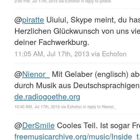
2:00 PM, Jul 17th, 2013
via
Echofon
in reply to piratte
@
piratte
Uiuiui, Skype meint, du ha
Herzlichen Glückwunsch von uns vier
deiner Fachwerkburg.
11:05 AM, Jul 17th, 2013
via
Echofon
@
Nienor_
Mit Gelaber (englisch) abe
durch Musik aus Deutschsprachigen
de.radiogoethe.org
10:40 AM, Jul 17th, 2013
via
Echofon
in reply to Nienor_
@
DerSmile
Cooles Teil. Ist sogar F
freemusicarchive.org/music/Inside_