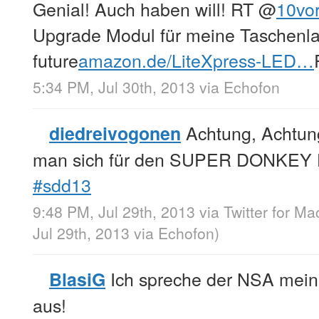
Genial! Auch haben will! RT
@
10vo
Upgrade Modul für meine Taschenl
future
amazon.de/LiteXpress-LED…
5:34 PM, Jul 30th, 2013
via
Echofon
Achtung, Achtung
diedreivogonen
man sich für den SUPER DONKEY 
#sdd13
9:48 PM, Jul 29th, 2013
via
Twitter for Ma
Jul 29th, 2013
via
Echofon
)
Ich spreche der NSA mein 
BlasiG
aus!