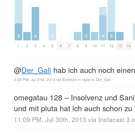
2
2
6
5
4
4
0
0
0
0
5
9
1
2
8
10
13
12
4
6
7
14
3
11
@
Der_Gali
hab ich auch noch eine
3:26 PM, Jul 31st, 2013
via
Echofon
in reply to Der_Gali
omegatau 128 – Insolvenz und Sanie
und mit pluta hat ich auch schon zu 
11:09 PM, Jul 30th, 2013
via
Instacast 3 