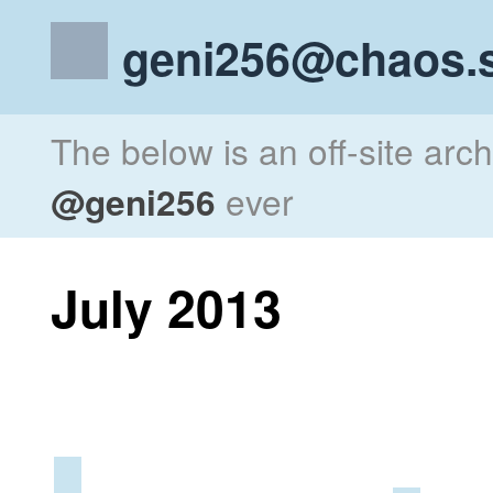
geni256@chaos.s
The below is an off-site arc
@geni256
ever
July 2013