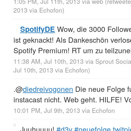
1:05 PM, Jul 11th, 2013
via web
(retweete
2013
via
Echofon
)
Wow, die 3000 Follower
SpotifyDE
ist geknackt! Als Dankeschön verlos
Spotify Premium! RT um zu teilzun
11:38 AM, Jul 10th, 2013
via
Sprout Socia
Jul 10th, 2013
via
Echofon
)
.
@
diedreivogonen
Die neue Folge fu
instacast nicht. Web geht. HILFE! 
10:01 PM, Jul 9th, 2013
via
Echofon
Juuhuuuu!
#d3v
#neuefolge
twitp