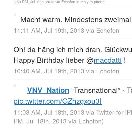
3:53 PM, Jul 19th, 2013
via
Echofon
in reply to piratte
Macht warm. Mindestens zweimal
11:11 AM, Jul 19th, 2013
via
Echofon
Oh! da häng ich mich dran. Glückw
Happy Birthday lieber
@
macdatti
!
10:40 AM, Jul 19th, 2013
via
Echofon
“Transnational” - T
VNV_Nation
pic.twitter.com/GZhzgxou3I
11:03 AM, Jul 18th, 2013
via
Twitter for i
PM, Jul 18th, 2013
via
Echofon
)