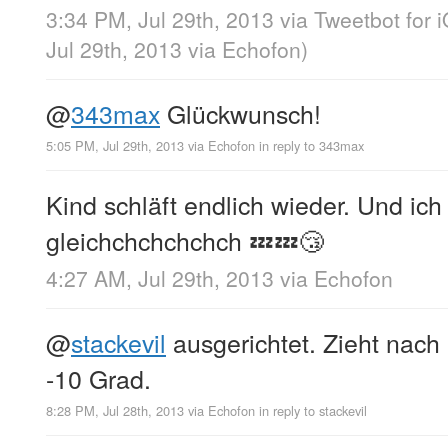
3:34 PM, Jul 29th, 2013
via
Tweetbot for 
Jul 29th, 2013
via
Echofon
)
@
343max
Glückwunsch!
5:05 PM, Jul 29th, 2013
via
Echofon
in reply to 343max
Kind schläft endlich wieder. Und ich
gleichchchchchch 💤💤😴
4:27 AM, Jul 29th, 2013
via
Echofon
@
stackevil
ausgerichtet. Zieht nach 
-10 Grad.
8:28 PM, Jul 28th, 2013
via
Echofon
in reply to stackevil