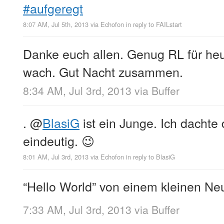
#aufgeregt
8:07 AM, Jul 5th, 2013
via
Echofon
in reply to FAILstart
Danke euch allen. Genug RL für heu
wach. Gut Nacht zusammen.
8:34 AM, Jul 3rd, 2013
via
Buffer
.
@
BlasiG
ist ein Junge. Ich dachte
eindeutig. 😉
8:01 AM, Jul 3rd, 2013
via
Echofon
in reply to BlasiG
“Hello World” von einem kleinen Neu
7:33 AM, Jul 3rd, 2013
via
Buffer