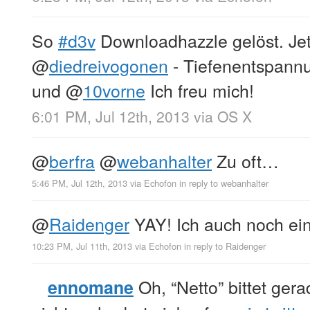
So
#d3v
Downloadhazzle gelöst. Je
@
diedreivogonen
- Tiefenentspann
und
@
10vorne
Ich freu mich!
6:01 PM, Jul 12th, 2013
via
OS X
@
berfra
@
webanhalter
Zu oft…
5:46 PM, Jul 12th, 2013
via
Echofon
in reply to webanhalter
@
Raidenger
YAY! Ich auch noch ei
10:23 PM, Jul 11th, 2013
via
Echofon
in reply to Raidenger
Oh, “Netto” bittet ger
ennomane