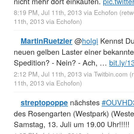
nicht mehr dort einkaufen.
pic.twit
8:19 PM, Jul 11th, 2013
via
Echofon
(ret
11th, 2013
via
Echofon
)
@
holgi
Kennst Du 
MartinRuetzler
neuen gelben Laster einer bekannte
Spedition? - Nein? - Ach, …
bit.ly/
2:12 PM, Jul 11th, 2013
via
Twitbin.com
(
11th, 2013
via
Echofon
)
nächstes
#OUVHD
streptopoppe
des Rosengarten (Westpark) (West
Samstag, 13. Juli um 19.00 Uhr!!!!!