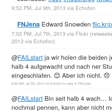
9:52 PM, Jul 9th, 2013
via
Echofon
Edward Snowden
flic.kr
FNJena
7:02 PM, Jul 7th, 2013
via
Flickr
(retweete
2013
via
Echofon
)
@
FAILstart
ja wir holen die beiden 
halb 4 aufgewacht und nach ner St
eingeschlafen. 😊 Aber ich nicht. 😞
8:56 AM, Jul 5th, 2013
via
Echofon
in reply to FAILstart
@
FAILstart
Bin seit halb 4 wach… I
nochmal pennen, kann aber nicht me