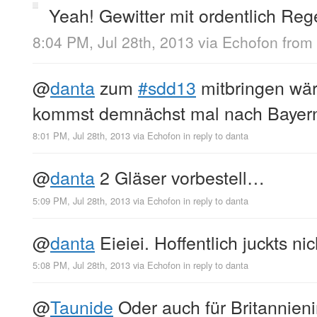
Yeah! Gewitter mit ordentlich Re
8:04 PM, Jul 28th, 2013
via
Echofon
from
@
danta
zum
#sdd13
mitbringen wär
kommst demnächst mal nach Baye
8:01 PM, Jul 28th, 2013
via
Echofon
in reply to danta
@
danta
2 Gläser vorbestell…
5:09 PM, Jul 28th, 2013
via
Echofon
in reply to danta
@
danta
Eieiei. Hoffentlich juckts nic
5:08 PM, Jul 28th, 2013
via
Echofon
in reply to danta
@
Taunide
Oder auch für Britannien