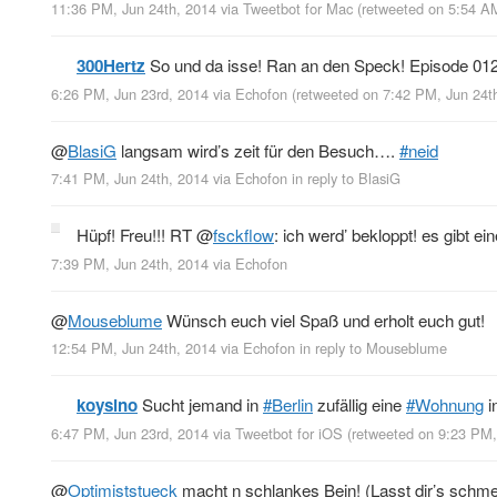
11:36 PM, Jun 24th, 2014
via
Tweetbot for Mac
(retweeted on 5:54 A
300Hertz
So und da isse! Ran an den Speck! Episode 01
6:26 PM, Jun 23rd, 2014
via
Echofon
(retweeted on 7:42 PM, Jun 24t
@
BlasiG
langsam wird’s zeit für den Besuch….
#neid
7:41 PM, Jun 24th, 2014
via
Echofon
in reply to BlasiG
Hüpf! Freu!!! RT
@
fsckflow
: ich werd’ bekloppt! es gibt e
7:39 PM, Jun 24th, 2014
via
Echofon
@
Mouseblume
Wünsch euch viel Spaß und erholt euch gut!
12:54 PM, Jun 24th, 2014
via
Echofon
in reply to Mouseblume
koysino
Sucht jemand in
#Berlin
zufällig eine
#Wohnung
i
6:47 PM, Jun 23rd, 2014
via
Tweetbot for iΟS
(retweeted on 9:23 PM
@
Optimiststueck
macht n schlankes Bein! (Lasst dir’s schm