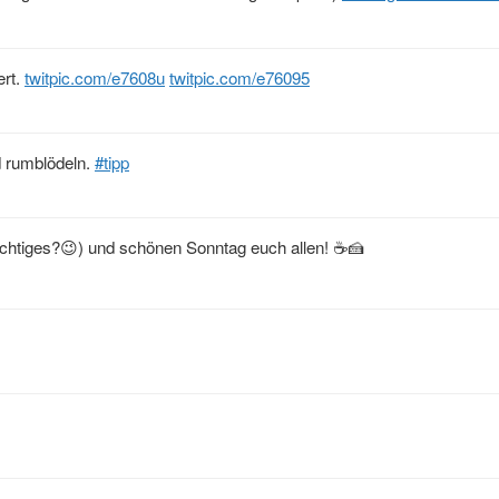
ert.
twitpic.com/e7608u
twitpic.com/e76095
d rumblödeln.
#tipp
chtiges?😉) und schönen Sonntag euch allen! ☕️🍰