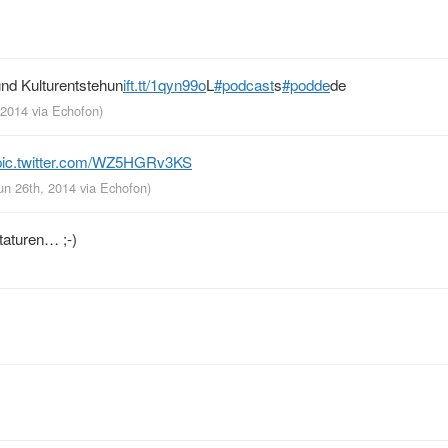
nd Kulturentstehun
ift.tt/1qyn99o
L
#podcast
s
#podde
de
, 2014
via
Echofon
)
pic.twitter.com/WZ5HGRv3KS
un 26th, 2014
via
Echofon
)
taturen… ;-)