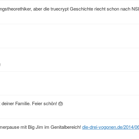
ngstheorethiker, aber die truecrypt Geschichte riecht schon nach NS
g
deiner Familie. Feier schön! 🎂
merpause mit Big Jim im Genitalbereich!
die-drei-vogonen.de/2014/0