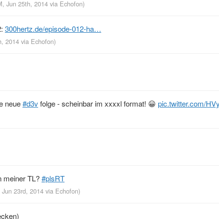
M, Jun 25th, 2014
via
Echofon
)
2:
300hertz.de/episode-012-ha…
h, 2014
via
Echofon
)
ine neue
#d3v
folge - scheinbar im xxxxl format! 😀
pic.twitter.com/H
n meiner TL?
#plsRT
, Jun 23rd, 2014
via
Echofon
)
ecken)