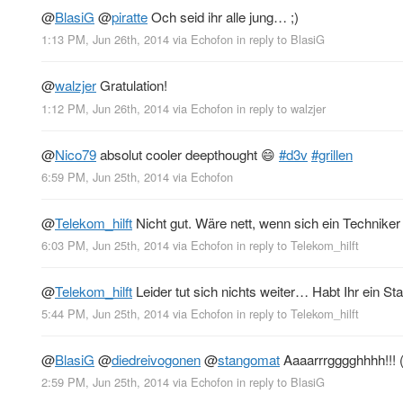
@
BlasiG
@
piratte
Och seid ihr alle jung… ;)
1:13 PM, Jun 26th, 2014
via
Echofon
in reply to BlasiG
@
walzjer
Gratulation!
1:12 PM, Jun 26th, 2014
via
Echofon
in reply to walzjer
@
Nico79
absolut cooler deepthought 😄
#d3v
#grillen
6:59 PM, Jun 25th, 2014
via
Echofon
@
Telekom_hilft
Nicht gut. Wäre nett, wenn sich ein Techniker 
6:03 PM, Jun 25th, 2014
via
Echofon
in reply to Telekom_hilft
@
Telekom_hilft
Leider tut sich nichts weiter… Habt Ihr ein St
5:44 PM, Jun 25th, 2014
via
Echofon
in reply to Telekom_hilft
@
BlasiG
@
diedreivogonen
@
stangomat
Aaaarrrgggghhhh!!! (
2:59 PM, Jun 25th, 2014
via
Echofon
in reply to BlasiG