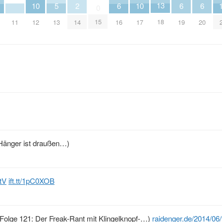
13
5
10
10
6
6
6
2
0
15
18
13
11
12
17
16
19
20
14
(Hänger ist draußen…)
ktV
ift.tt/1pC0XOB
(Folge 121: Der Freak-Rant mit Klingelknopf-…)
raidenger.de/2014/06