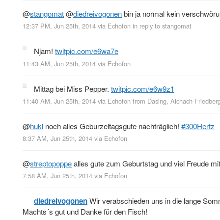
@
stangomat
@
diedreivogonen
bin ja normal kein verschwöru
12:37 PM, Jun 25th, 2014
via
Echofon
in reply to stangomat
Njam!
twitpic.com/e6wa7e
11:43 AM, Jun 25th, 2014
via
Echofon
Mittag bei Miss Pepper.
twitpic.com/e6w9z1
11:40 AM, Jun 25th, 2014
via
Echofon
from
Dasing, Aichach-Friedber
@
hukl
noch alles Geburzeltagsgute nachträglich!
#300Hertz
8:37 AM, Jun 25th, 2014
via
Echofon
@
streptopoppe
alles gute zum Geburtstag und viel Freude mit 
7:58 AM, Jun 25th, 2014
via
Echofon
diedreivogonen
Wir verabschieden uns in die lange Som
Machts´s gut und Danke für den Fisch!