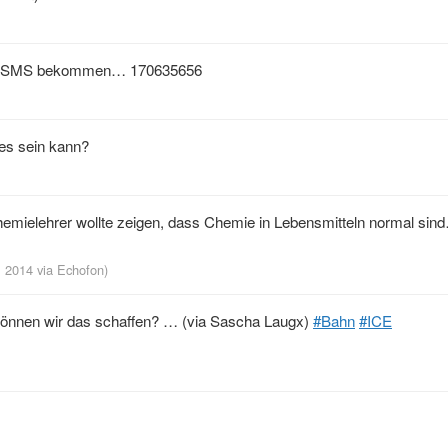
ia SMS bekommen… 170635656
 es sein kann?
hemielehrer wollte zeigen, dass Chemie in Lebensmitteln normal sin
d, 2014
via
Echofon
)
können wir das schaffen? … (via Sascha Laugx)
#Bahn
#ICE