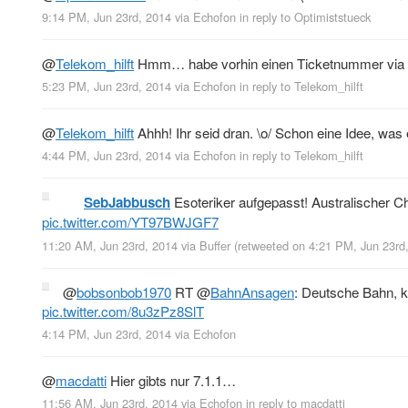
9:14 PM, Jun 23rd, 2014
via
Echofon
in reply to Optimiststueck
@
Telekom_hilft
Hmm… habe vorhin einen Ticketnummer v
5:23 PM, Jun 23rd, 2014
via
Echofon
in reply to Telekom_hilft
@
Telekom_hilft
Ahhh! Ihr seid dran. \o/ Schon eine Idee, was
4:44 PM, Jun 23rd, 2014
via
Echofon
in reply to Telekom_hilft
SebJabbusch
Esoteriker aufgepasst! Australischer C
pic.twitter.com/YT97BWJGF7
11:20 AM, Jun 23rd, 2014
via
Buffer
(retweeted on 4:21 PM, Jun 23r
@
bobsonbob1970
RT
@
BahnAnsagen
: Deutsche Bahn, 
pic.twitter.com/8u3zPz8SlT
4:14 PM, Jun 23rd, 2014
via
Echofon
@
macdatti
Hier gibts nur 7.1.1…
11:56 AM, Jun 23rd, 2014
via
Echofon
in reply to macdatti