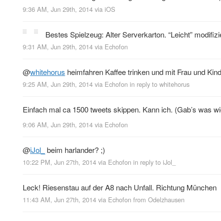
9:36 AM, Jun 29th, 2014
via
iOS
Bestes Spielzeug: Alter Serverkarton. “Leicht” modifizi
9:31 AM, Jun 29th, 2014
via
Echofon
@
whitehorus
heimfahren Kaffee trinken und mit Frau und Kin
9:25 AM, Jun 29th, 2014
via
Echofon
in reply to whitehorus
Einfach mal ca 1500 tweets skippen. Kann ich. (Gab’s was wi
9:06 AM, Jun 29th, 2014
via
Echofon
@
iJol_
beim harlander? ;)
10:22 PM, Jun 27th, 2014
via
Echofon
in reply to iJol_
Leck! Riesenstau auf der A8 nach Unfall. Richtung München
11:43 AM, Jun 27th, 2014
via
Echofon
from
Odelzhausen