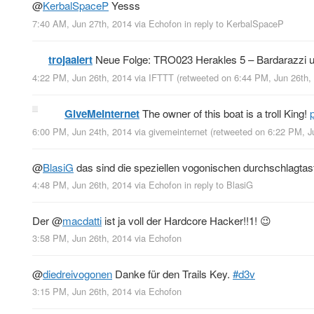
@
KerbalSpaceP
Yesss
7:40 AM, Jun 27th, 2014
via
Echofon
in reply to KerbalSpaceP
trojaalert
Neue Folge: TRO023 Herakles 5 – Bardarazzi u
4:22 PM, Jun 26th, 2014
via
IFTTT
(retweeted on 6:44 PM, Jun 26th
GiveMeInternet
The owner of this boat is a troll King!
6:00 PM, Jun 24th, 2014
via
givemeinternet
(retweeted on 6:22 PM, J
@
BlasiG
das sind die speziellen vogonischen durchschlagtas
4:48 PM, Jun 26th, 2014
via
Echofon
in reply to BlasiG
Der
@
macdatti
ist ja voll der Hardcore Hacker!!1! 😉
3:58 PM, Jun 26th, 2014
via
Echofon
@
diedreivogonen
Danke für den Trails Key.
#d3v
3:15 PM, Jun 26th, 2014
via
Echofon