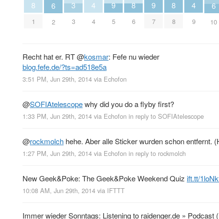
3
8
8
8
4
4
9
9
6
6
3
1
6
8
4
9
5
7
2
10
Recht hat er. RT
@
kosmar
: Fefe nu wieder
blog.fefe.de/?ts=ad518e5a
3:51 PM, Jun 29th, 2014
via
Echofon
@
SOFIAtelescope
why did you do a flyby first?
1:33 PM, Jun 29th, 2014
via
Echofon
in reply to SOFIAtelescope
@
rockmolch
hehe. Aber alle Sticker wurden schon entfernt. 
1:27 PM, Jun 29th, 2014
via
Echofon
in reply to rockmolch
New Geek&Poke: The Geek&Poke Weekend Quiz
ift.tt/1loN
10:08 AM, Jun 29th, 2014
via
IFTTT
Immer wieder Sonntags: Listening to raidenger.de » Podcast 