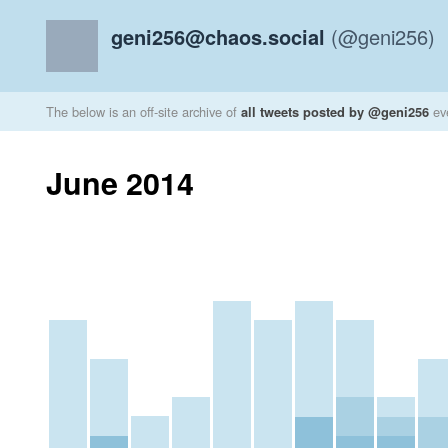
geni256@chaos.social
(@geni256)
The below is an off-site archive of
all tweets posted by @geni256
ev
June 2014